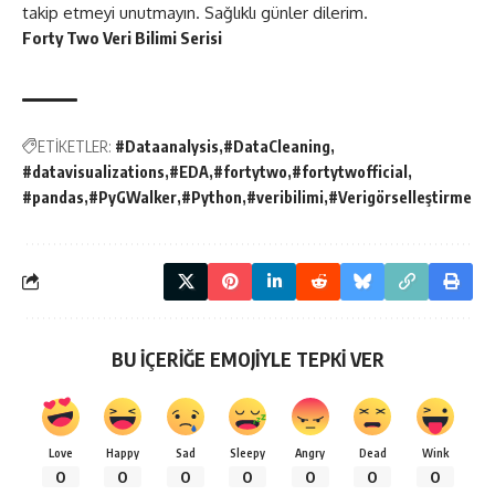
takip etmeyi unutmayın. Sağlıklı günler dilerim.
Forty Two Veri Bilimi Serisi
ETİKETLER:
#Dataanalysis
#DataCleaning
#datavisualizations
#EDA
#fortytwo
#fortytwofficial
#pandas
#PyGWalker
#Python
#veribilimi
#Verigörselleştirme
BU İÇERİĞE EMOJİYLE TEPKİ VER
Love
Happy
Sad
Sleepy
Angry
Dead
Wink
0
0
0
0
0
0
0