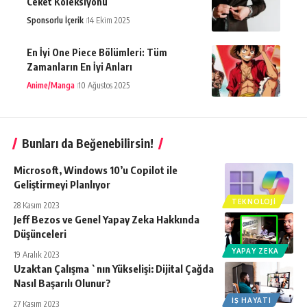
Ceket Koleksiyonu
Sponsorlu İçerik
14 Ekim 2025
En İyi One Piece Bölümleri: Tüm
Zamanların En İyi Anları
Anime/Manga
10 Ağustos 2025
Bunları da Beğenebilirsin!
Microsoft, Windows 10’u Copilot ile
Geliştirmeyi Planlıyor
TEKNOLOJI
28 Kasım 2023
Jeff Bezos ve Genel Yapay Zeka Hakkında
Düşünceleri
YAPAY ZEKA
19 Aralık 2023
Uzaktan Çalışma `nın Yükselişi: Dijital Çağda
Nasıl Başarılı Olunur?
İŞ HAYATI
27 Kasım 2023