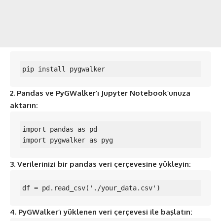
pip install pygwalker
2. Pandas ve PyGWalker’ı Jupyter Notebook’unuza
aktarın:
import pandas as pd

import pygwalker as pyg
3. Verilerinizi bir pandas veri çerçevesine yükleyin:
df = pd.read_csv('./your_data.csv')
4. PyGWalker’ı yüklenen veri çerçevesi ile başlatın: