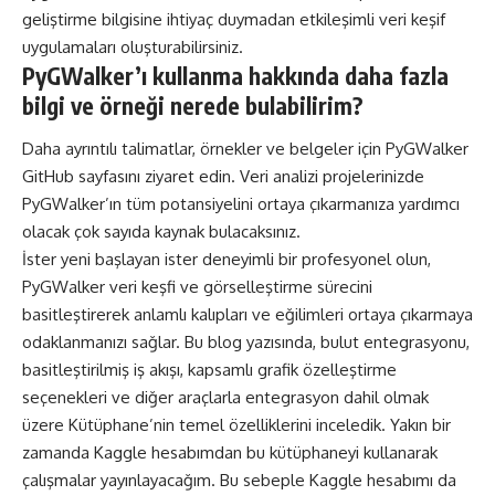
geliştirme bilgisine ihtiyaç duymadan etkileşimli veri keşif
uygulamaları oluşturabilirsiniz.
PyGWalker’ı kullanma hakkında daha fazla
bilgi ve örneği nerede bulabilirim?
Daha ayrıntılı talimatlar, örnekler ve belgeler için PyGWalker
GitHub sayfasını ziyaret edin. Veri analizi projelerinizde
PyGWalker’ın tüm potansiyelini ortaya çıkarmanıza yardımcı
olacak çok sayıda kaynak bulacaksınız.
İster yeni başlayan ister deneyimli bir profesyonel olun,
PyGWalker veri keşfi ve
görselleştirme
sürecini
basitleştirerek anlamlı kalıpları ve eğilimleri ortaya çıkarmaya
odaklanmanızı sağlar. Bu blog yazısında, bulut entegrasyonu,
basitleştirilmiş iş akışı, kapsamlı grafik özelleştirme
seçenekleri ve diğer araçlarla entegrasyon dahil olmak
üzere Kütüphane’nin temel özelliklerini inceledik. Yakın bir
zamanda
Kaggle
hesabımdan bu kütüphaneyi kullanarak
çalışmalar yayınlayacağım. Bu sebeple Kaggle hesabımı da