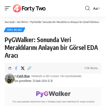
Aa
Yazı
Tipi
Ana Sayfa
>
Veri Bilimi
>
PyGWalker: Sonunda Veri Meraklılarını Anlayan bir Görsel EDA Aracı
Boyutlan
VERI BILIMI
PyGWalker: Sonunda Veri
Meraklılarını Anlayan bir Görsel EDA
Aracı
5 Dk Okuma
By
Fatih Ilhan
- Mühendis & SEO Uzmanı
134 Görüntülemeler
Son güncelleme: 25 Ocak 2024 12:32