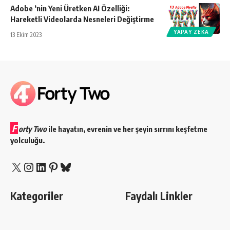
Adobe ‘nin Yeni Üretken AI Özelliği:
Hareketli Videolarda Nesneleri Değiştirme
YAPAY ZEKA
13 Ekim 2023
F
orty Two
ile hayatın, evrenin ve her şeyin sırrını keşfetme
yolculuğu.
X
Instagram
LinkedIn
Pinterest
Bluesky
Kategoriler
Faydalı Linkler