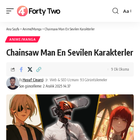
Aa
Yazı
Tipi
Ana Sayfa
>
Anime/Manga
>
Chainsaw Man En Sevilen Karakterler
Boyutlan
ANIME/MANGA
Chainsaw Man En Sevilen Karakterler
9 Dk Okuma
By
Yusuf Cinarci
- Jr. Web & SEO Uzmanı
93 Görüntülemeler
Son güncelleme: 2 Aralık 2025 14:37