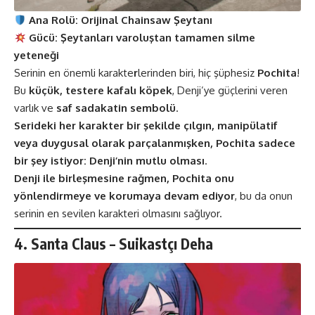
Ana Rolü:
Orijinal Chainsaw Şeytanı
Gücü:
Şeytanları varoluştan tamamen silme
yeteneği
Serinin en önemli karakte
r
lerinden biri, hiç şüphesiz
Pochita
!
Bu
küçük, testere kafalı köpek
, Denji’ye güçlerini veren
varlık ve
saf sadakatin sembolü
.
Serideki her karakter bir şekilde çılgın, manipülatif
veya duygusal olarak parçalanmışken, Pochita sadece
bir şey istiyor:
Denji’nin mutlu olması
.
Denji ile birleşmesine rağmen, Pochita onu
yönlendirmeye ve korumaya devam ediyor
, bu da onun
serinin en sevilen karakteri olmasını sağlıyor.
4. Santa Claus – Suikastçı Deha