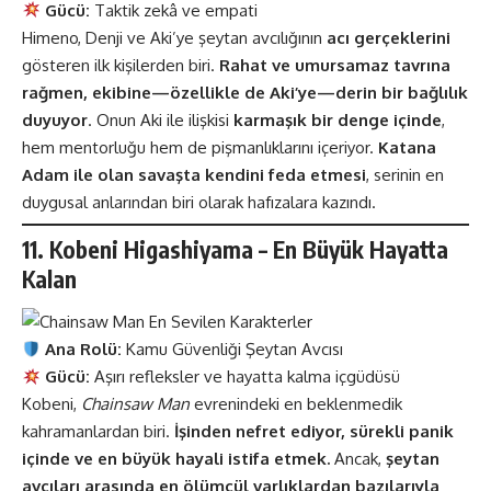
Gücü:
Taktik zekâ ve empati
Himeno, Denji ve Aki’ye şeytan avcılığının
acı gerçeklerini
gösteren ilk kişilerden biri.
Rahat ve umursamaz tavrına
rağmen, ekibine—özellikle de Aki’ye—derin bir bağlılık
duyuyor
. Onun Aki ile ilişkisi
karmaşık bir denge içinde
,
hem mentorluğu hem de pişmanlıklarını içeriyor.
Katana
Adam ile olan savaşta kendini feda etmesi
, serinin en
duygusal anlarından biri olarak hafızalara kazındı.
11. Kobeni Higashiyama – En Büyük Hayatta
Kalan
Ana Rolü:
Kamu Güvenliği Şeytan Avcısı
Gücü:
Aşırı refleksler ve hayatta kalma içgüdüsü
Kobeni,
Chainsaw Man
evrenindeki en beklenmedik
kahramanlardan biri.
İşinden nefret ediyor, sürekli panik
içinde ve en büyük hayali istifa etmek.
Ancak,
şeytan
avcıları arasında en ölümcül varlıklardan bazılarıyla