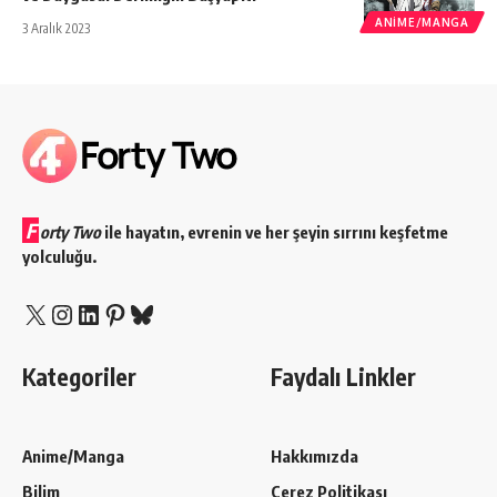
ANIME/MANGA
3 Aralık 2023
F
orty Two
ile hayatın, evrenin ve her şeyin sırrını keşfetme
yolculuğu.
X
Instagram
LinkedIn
Pinterest
Bluesky
Kategoriler
Faydalı Linkler
Anime/Manga
Hakkımızda
Bilim
Çerez Politikası