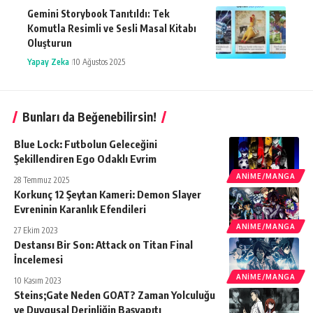
Gemini Storybook Tanıtıldı: Tek
Komutla Resimli ve Sesli Masal Kitabı
Oluşturun
Yapay Zeka
10 Ağustos 2025
Bunları da Beğenebilirsin!
Blue Lock: Futbolun Geleceğini
Şekillendiren Ego Odaklı Evrim
ANIME/MANGA
28 Temmuz 2025
Korkunç 12 Şeytan Kameri: Demon Slayer
Evreninin Karanlık Efendileri
ANIME/MANGA
27 Ekim 2023
Destansı Bir Son: Attack on Titan Final
İncelemesi
ANIME/MANGA
10 Kasım 2023
Steins;Gate Neden GOAT? Zaman Yolculuğu
ve Duygusal Derinliğin Başyapıtı