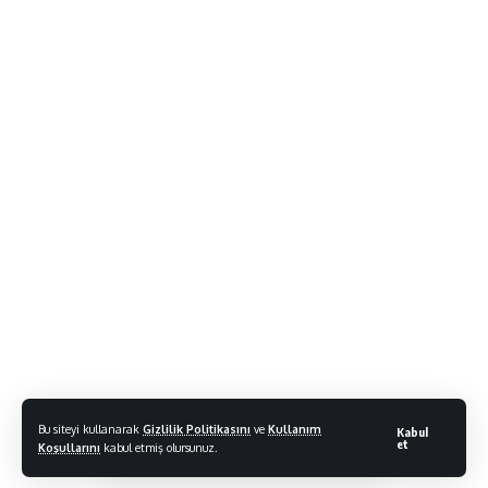
Bu siteyi kullanarak
Gizlilik Politikasını
ve
Kullanım
Kabul
et
Koşullarını
kabul etmiş olursunuz.