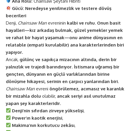
Ana Rolü:
Chainsaw Şeytanı Hibriti
Gücü:
Neredeyse yenilmezlik ve testere dövüş
becerileri
Denji,
Chainsaw Man
evreninin
kalbi ve ruhu
.
Onun basit
hayalleri—kız arkadaş bulmak, güzel yemekler yemek
ve rahat bir hayat yaşamak—onu anime dünyasının en
relatable (empati kurulabilir) ana karakterlerinden biri
yapıyor.
Ancak,
gülünç ve sapıkça mizacının altında, derin bir
yalnızlık ve trajedi barındırıyor
.
İstismara uğramış bir
gençten, dünyanın en güçlü varlıklarından birine
dönüşme hikayesi, serinin en çarpıcı yanlarından biri
.
Chainsaw Man
evreni
öngörülemez, acımasız ve karanlık
bir mizahla dolu
olabilir,
ancak seriyi asıl unutulmaz
yapan şey karakterleridir
.
Denji’nin sıfırdan zirveye yükselişi
,
Power’ın kaotik enerjisi
,
Makima’nın korkutucu zekâsı
,