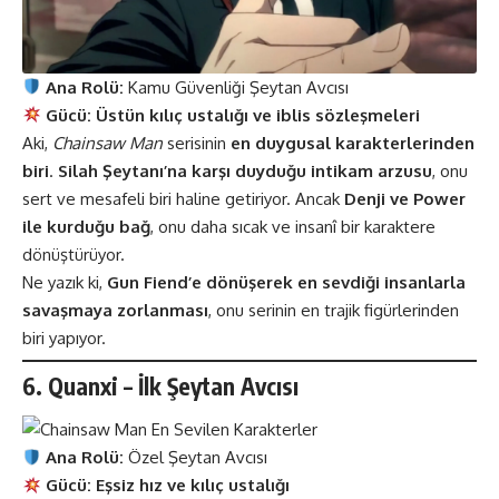
Ana Rolü:
Kamu Güvenliği Şeytan Avcısı
Gücü:
Üstün kılıç ustalığı ve iblis sözleşmeleri
Aki,
Chainsaw Man
serisinin
en duygusal karakterlerinden
biri
.
Silah Şeytanı’na karşı duyduğu intikam arzusu
, onu
sert ve mesafeli biri haline getiriyor. Ancak
Denji ve Power
ile kurduğu bağ
, onu daha sıcak ve insanî bir karaktere
dönüştürüyor.
Ne yazık ki,
Gun Fiend’e dönüşerek en sevdiği insanlarla
savaşmaya zorlanması
, onu serinin en trajik figürlerinden
biri yapıyor.
6. Quanxi – İlk Şeytan Avcısı
Ana Rolü:
Özel Şeytan Avcısı
Gücü:
Eşsiz hız ve kılıç ustalığı