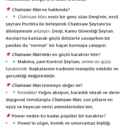
Chainsaw Man
ne hakkında?
Chainsaw Man
,
evsiz bir genç olan Denji’nin, evcil
şeytanı Pochita ile birleşerek Chainsaw Şeytanı’na
dönüşmesini
anlatıyor.
Denji, Kamu Güvenliği Şeytan
Avcıları’na katılarak güçlü iblislerle savaşırken bir
yandan da “normal” bir hayat kurmaya çalışıyor.
Chainsaw Man
’deki en güçlü karakter kim?
Makima, yani Kontrol Şeytanı
, serinin en güçlü
karakteridir.
Başkalarının iradesini manipüle edebilir ve
gerçekliği değiştirebilir.
Chainsaw Man
izlemeye değer mi?
Kesinlikle!
Yoğun aksiyon, karanlık mizah ve derin
duygusal temalarıyla
Chainsaw Man
, son yılların en
eşsiz ve heyecan verici animelerinden biri
.
Power neden bu kadar popüler bir karakter?
Power’ın çılgın, komik ve umursamaz kişiliği,