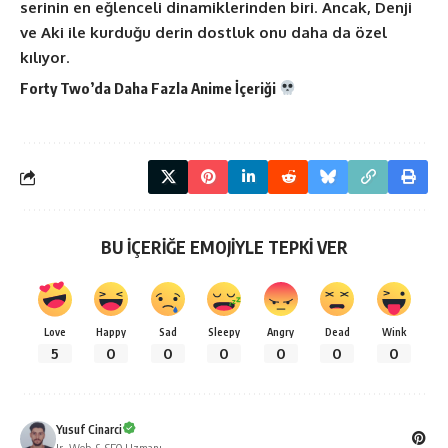
serinin en eğlenceli dinamiklerinden biri
.
Ancak, Denji
ve Aki ile kurduğu derin dostluk onu daha da özel
kılıyor
.
Forty Two’da Daha Fazla
Anime
İçeriği
BU İÇERİĞE EMOJİYLE TEPKİ VER
Love
Happy
Sad
Sleepy
Angry
Dead
Wink
5
0
0
0
0
0
0
Yusuf Cinarci