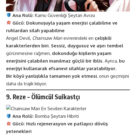
Ana Rolü:
Kamu Güvenliği Şeytan Avcısı
Gücü:
Dokunuşuyla yaşam enerjisi çalabilme ve
ruhlardan silah yapabilme
Angel Devil,
Chainsaw Man
evrenindeki en
çelişkili
karakterlerden biri
.
Sessiz, duygusuz ve aşırı tembel
görünmesine rağmen,
dokunduğu kişilerin yaşam
enerjisini çalabilen inanılmaz güçlü bir iblis
. Ayrıca,
bu
enerjiyi kullanarak efsanevi silahlar yaratabiliyor
.
Bir köyü yanlışlıkla tamamen yok etmesi
, onun geçmişini
daha da trajik kılıyor.
9. Reze – Ölümcül Suikastçı
Ana Rolü:
Bomba Şeytanı Hibriti
Gücü:
Hızlı rejenerasyon ve patlayıcı dövüş
yetenekleri