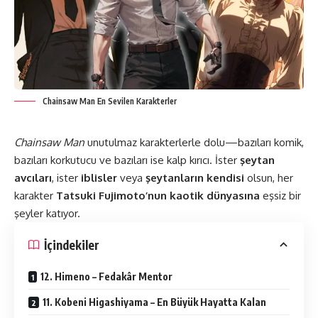
Chainsaw Man En Sevilen Karakterler
Chainsaw Man
unutulmaz karakterlerle dolu—bazıları komik,
bazıları korkutucu ve bazıları ise kalp kırıcı. İster
şeytan
avcıları
, ister
iblisler
veya
şeytanların kendisi
olsun, her
karakter
Tatsuki Fujimoto’nun kaotik dünyasına
eşsiz bir
şeyler katıyor.
İçindekiler
12. Himeno – Fedakâr Mentor
11. Kobeni Higashiyama – En Büyük Hayatta Kalan