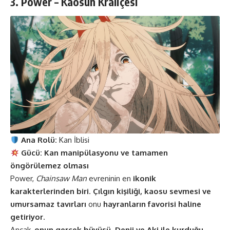
3. Power – Kaosun Kraliçesi
Ana Rolü:
Kan İblisi
Gücü:
Kan manipülasyonu ve tamamen
öngörülemez olması
Power,
Chainsaw Man
evreninin en
ikonik
karakterlerinden biri
.
Çılgın kişiliği, kaosu sevmesi ve
umursamaz tavırları
onu
hayranların favorisi haline
getiriyor
.
Ancak,
onun gerçek büyüsü, Denji ve Aki ile kurduğu