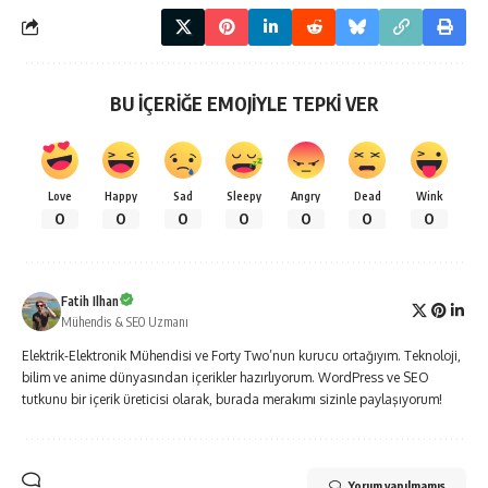
BU İÇERİĞE EMOJİYLE TEPKİ VER
Love
Happy
Sad
Sleepy
Angry
Dead
Wink
0
0
0
0
0
0
0
Fatih Ilhan
Mühendis & SEO Uzmanı
Elektrik-Elektronik Mühendisi ve Forty Two’nun kurucu ortağıyım. Teknoloji,
bilim ve anime dünyasından içerikler hazırlıyorum. WordPress ve SEO
tutkunu bir içerik üreticisi olarak, burada merakımı sizinle paylaşıyorum!
Yorum yapılmamış