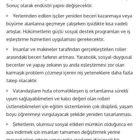
Sonuç olarak endüstri yapısı değişecektir.
Yerlerinden edilen işçiler yeniden beceri kazanmaya veya
büyüme alanlarına geçmeye çalışırken işsizlikte kısa vadeli
artışlar. Hükümetlerin güçlü sosyal destek programları ve iş
eşleştirme hizmetleri uygulaması gerekecektir.
İnsanlar ve makineler tarafından gerçekleştirilen roller
arasındaki beceri farkının artması. Yaratıcılık, sosyal-duygusal
beceriler ve yapay zekanın şu anda eşleştirmesi zor olan
karmaşık problem çözmeyi içeren niş yeteneklere daha fazla
talep olacaktır.
Vatandaşların hızla otomatikleşen iş ortamlarına sürekli
uyum sağlayabilmeleri ve kalıcı değeri olan rolleri
üstlenebilmeleri için eğitim sistemlerinin çok disiplinli, yaşam
boyu öğrenmeyi vurgulayacak şekilde yeniden tasarlanması.
Şirketlerin, olumsuz sosyal etkileri mümkün olduğunca en
aza indirmek için insanları tamamen değiştirmek yerine
mevcut işleri artıran yapay zeka araçlarını düşünceli bir