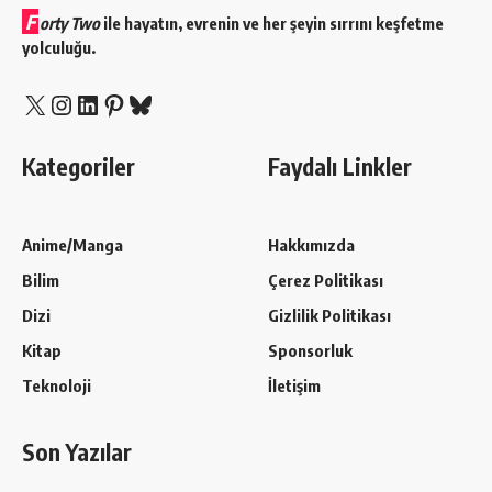
F
orty Two
ile hayatın, evrenin ve her şeyin sırrını keşfetme
yolculuğu.
X
Instagram
LinkedIn
Pinterest
Bluesky
Kategoriler
Faydalı Linkler
Anime/Manga
Hakkımızda
Bilim
Çerez Politikası
Dizi
Gizlilik Politikası
Kitap
Sponsorluk
Teknoloji
İletişim
Son Yazılar