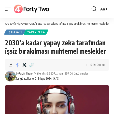
Aa
Yazı
Tipi
Ana Sayfa
>
İş Hayatı
>
2030’a kadar yapay zeka tarafından işsiz bırakılması muhtemel meslekler
Boyutlan
İŞ HAYATI
YAPAY ZEKA
2030’a kadar yapay zeka tarafından
işsiz bırakılması muhtemel meslekler
10 Dk Okuma
By
Fatih Ilhan
- Mühendis & SEO Uzmanı
297 Görüntülemeler
Son güncelleme: 21 Mayıs 2024 19:43