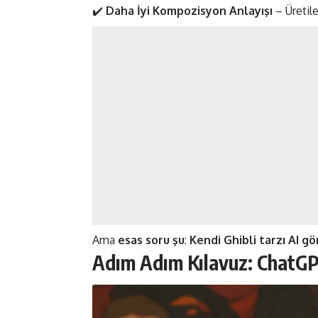
✔️
Daha İyi Kompozisyon Anlayışı
– Üretil
Ama
esas soru şu
:
Kendi Ghibli tarzı AI gö
Adım Adım Kılavuz: ChatGP