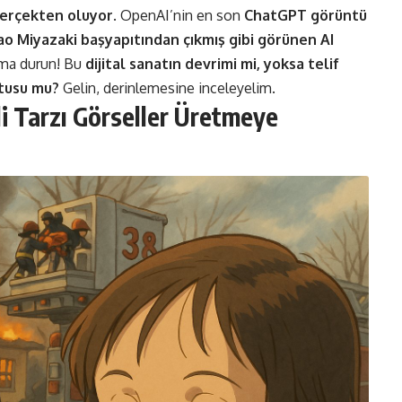
erçekten oluyor
. OpenAI’nin en son
ChatGPT görüntü
ao Miyazaki başyapıtından çıkmış gibi görünen AI
ma durun! Bu
dijital sanatın devrimi mi, yoksa telif
utusu mu?
Gelin, derinlemesine inceleyelim.
i Tarzı Görseller Üretmeye