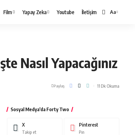
Film
Yapay Zeka
Youtube
İletişim
Aa
Yazı
Tipi
Boyutlandırı
İşte Nasıl Yapacağınız
11 Dk Okuma
Paylaş
Sosyal Medya'da Forty Two
X
Pinterest
Takip et
Pin