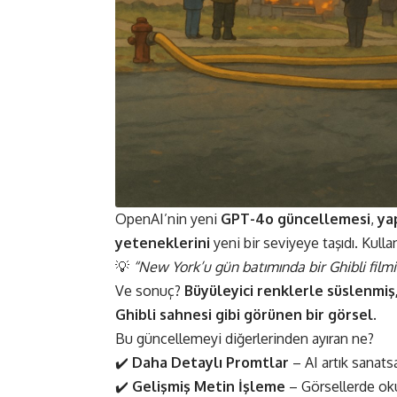
OpenAI’nin yeni
GPT-4o güncellemesi
,
ya
yeteneklerini
yeni bir seviyeye taşıdı​. Kulla
💡
“New York’u gün batımında bir Ghibli filmi 
Ve sonuç?
Büyüleyici renklerle süslenmiş,
Ghibli sahnesi gibi görünen bir görsel.
Bu güncellemeyi diğerlerinden ayıran ne?
✔️
Daha Detaylı Promtlar
– AI artık sanatsa
✔️
Gelişmiş Metin İşleme
– Görsellerde okun