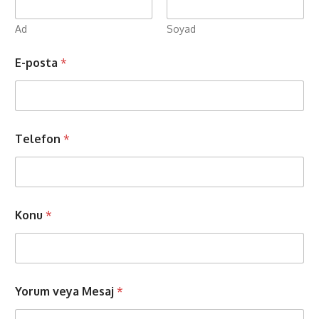
Ad
Soyad
Y
E-posta
*
o
r
u
m
*
Y
Telefon
*
o
r
u
m
Konu
*
Yorum veya Mesaj
*