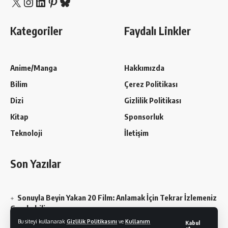
X
Instagram
LinkedIn
Pinterest
Bluesky
Kategoriler
Faydalı Linkler
Anime/Manga
Hakkımızda
Bilim
Çerez Politikası
Dizi
Gizlilik Politikası
Kitap
Sponsorluk
Teknoloji
İletişim
Son Yazılar
Sonuyla Beyin Yakan 20 Film: Anlamak İçin Tekrar İzlemeniz
Gerekebilir
Bu siteyi kullanarak
Gizlilik Politikasını
ve
Kullanım
Kabul
Chainsaw Man En Sevilen Karakterler