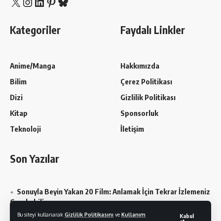
X
Instagram
LinkedIn
Pinterest
Bluesky
Kategoriler
Faydalı Linkler
Anime/Manga
Hakkımızda
Bilim
Çerez Politikası
Dizi
Gizlilik Politikası
Kitap
Sponsorluk
Teknoloji
İletişim
Son Yazılar
Sonuyla Beyin Yakan 20 Film: Anlamak İçin Tekrar İzlemeniz
Gerekebilir
Bu siteyi kullanarak
Gizlilik Politikasını
ve
Kullanım
Kabul
Chainsaw Man En Sevilen Karakterler