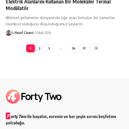
Elektrik Alanlarını Kullanan Bir Moleküler Termal
Modülatör
Bilimsel gelişmeler dünyasında çığır açan buluşlar, bir zamanlar
mümkün olduğunu düşündüğümüz şeylerin…
By
Yusuf Cinarci
5 Ocak 2024
1
2
3
…
16
17
F
orty Two
ile hayatın, evrenin ve her şeyin sırrını keşfetme
yolculuğu.