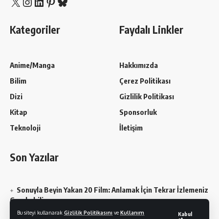
X
Instagram
LinkedIn
Pinterest
Bluesky
Kategoriler
Faydalı Linkler
Anime/Manga
Hakkımızda
Bilim
Çerez Politikası
Dizi
Gizlilik Politikası
Kitap
Sponsorluk
Teknoloji
İletişim
Son Yazılar
Sonuyla Beyin Yakan 20 Film: Anlamak İçin Tekrar İzlemeniz
Gerekebilir
Bu siteyi kullanarak
Gizlilik Politikasını
ve
Kullanım
Kabul
Chainsaw Man En Sevilen Karakterler