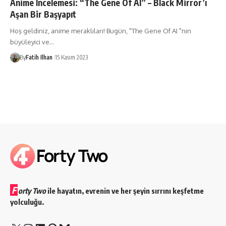
Anime İncelemesi: “The Gene Of AI” – Black Mirror’ı
Aşan Bir Başyapıt
Hoş geldiniz, anime meraklıları! Bugün, "The Gene Of AI "nın
büyüleyici ve…
By
Fatih Ilhan
15 Kasım 2023
F
orty Two
ile hayatın, evrenin ve her şeyin sırrını keşfetme
yolculuğu.