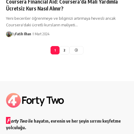
Coursera Financial Aid: Coursera’da Mali Yardımla
Ücretsiz Kurs Nasıl Alınır?
Yeni beceriler öğrenmeye ve bilginizi artırmaya hevesli ancak
Coursera'daki ücretli kursların maliyeti…
By
Fatih Ilhan
1 Mart 2024
1
2
F
orty Two
ile hayatın, evrenin ve her şeyin sırrını keşfetme
yolculuğu.