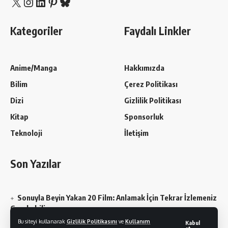
X
Instagram
LinkedIn
Pinterest
Bluesky
Kategoriler
Faydalı Linkler
Anime/Manga
Hakkımızda
Bilim
Çerez Politikası
Dizi
Gizlilik Politikası
Kitap
Sponsorluk
Teknoloji
İletişim
Son Yazılar
Sonuyla Beyin Yakan 20 Film: Anlamak İçin Tekrar İzlemeniz
Gerekebilir
Bu siteyi kullanarak
Gizlilik Politikasını
ve
Kullanım
Kabul
Chainsaw Man En Sevilen Karakterler