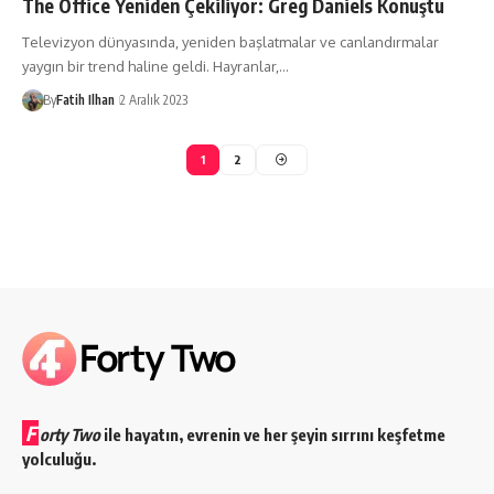
The Office Yeniden Çekiliyor: Greg Daniels Konuştu
Televizyon dünyasında, yeniden başlatmalar ve canlandırmalar
yaygın bir trend haline geldi. Hayranlar,…
By
Fatih Ilhan
2 Aralık 2023
1
2
F
orty Two
ile hayatın, evrenin ve her şeyin sırrını keşfetme
yolculuğu.