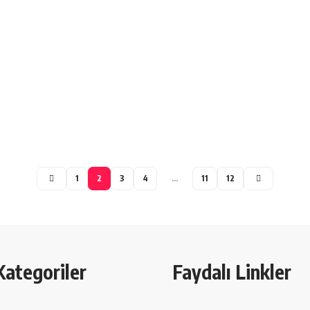
1
2
3
4
…
11
12
Kategoriler
Faydalı Linkler