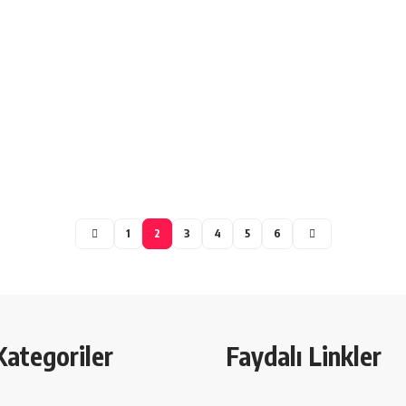
1
2
3
4
5
6
Kategoriler
Faydalı Linkler