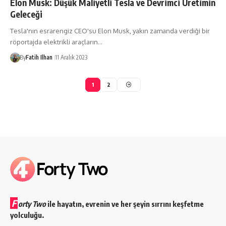
Elon Musk: Düşük Maliyetli Tesla ve Devrimci Üretimin
Geleceği
Tesla'nın esrarengiz CEO'su Elon Musk, yakın zamanda verdiği bir
röportajda elektrikli araçların…
By
Fatih Ilhan
11 Aralık 2023
1
2
F
orty Two
ile hayatın, evrenin ve her şeyin sırrını keşfetme
yolculuğu.