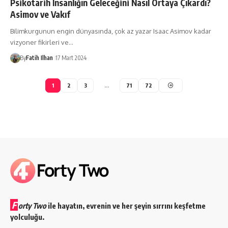
Psikotarih İnsanlığın Geleceğini Nasıl Ortaya Çıkardı?
Asimov ve Vakıf
Bilimkurgunun engin dünyasında, çok az yazar Isaac Asimov kadar
vizyoner fikirleri ve…
By
Fatih Ilhan
17 Mart 2024
1
2
3
…
71
72
F
orty Two
ile hayatın, evrenin ve her şeyin sırrını keşfetme
yolculuğu.