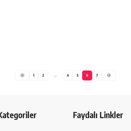
1
2
…
4
5
6
7
Kategoriler
Faydalı Linkler