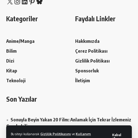
X
Instagram
LinkedIn
Pinterest
Bluesky
Kategoriler
Faydalı Linkler
Anime/Manga
Hakkımızda
Bilim
Çerez Politikası
Dizi
Gizlilik Politikası
Kitap
Sponsorluk
Teknoloji
İletişim
Son Yazılar
Sonuyla Beyin Yakan 20 Film: Anlamak İçin Tekrar İzlemeniz
Gerekebilir
Bu siteyi kullanarak
Gizlilik Politikasını
ve
Kullanım
Kabul
Chainsaw Man En Sevilen Karakterler