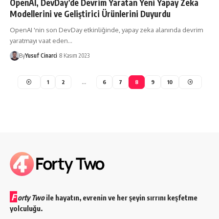
OpenAI, DevDay’de Devrim Yaratan Yeni Yapay Zeka
Modellerini ve Geliştirici Ürünlerini Duyurdu
OpenAI 'nin son DevDay etkinliğinde, yapay zeka alanında devrim
yaratmayı vaat eden…
By
Yusuf Cinarci
8 Kasım 2023
1
2
…
6
7
8
9
10
F
orty Two
ile hayatın, evrenin ve her şeyin sırrını keşfetme
yolculuğu.