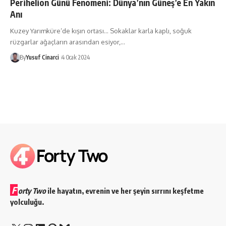
Perihelion Günü Fenomeni: Dünya’nın Güneş’e En Yakın
Anı
Kuzey Yarımküre’de kışın ortası... Sokaklar karla kaplı, soğuk
rüzgarlar ağaçların arasından esiyor,…
By
Yusuf Cinarci
4 Ocak 2024
F
orty Two
ile hayatın, evrenin ve her şeyin sırrını keşfetme
yolculuğu.