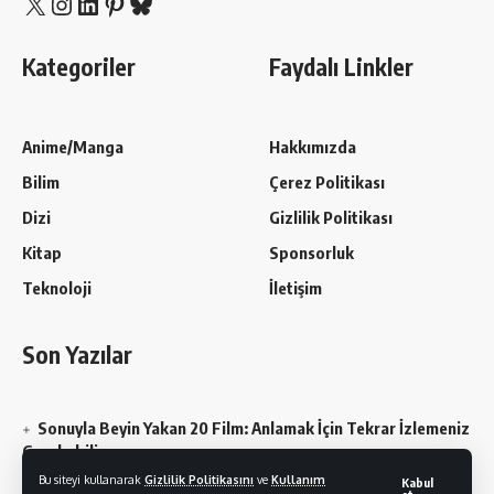
X
Instagram
LinkedIn
Pinterest
Bluesky
Kategoriler
Faydalı Linkler
Anime/Manga
Hakkımızda
Bilim
Çerez Politikası
Dizi
Gizlilik Politikası
Kitap
Sponsorluk
Teknoloji
İletişim
Son Yazılar
Sonuyla Beyin Yakan 20 Film: Anlamak İçin Tekrar İzlemeniz
Gerekebilir
Bu siteyi kullanarak
Gizlilik Politikasını
ve
Kullanım
Kabul
Chainsaw Man En Sevilen Karakterler