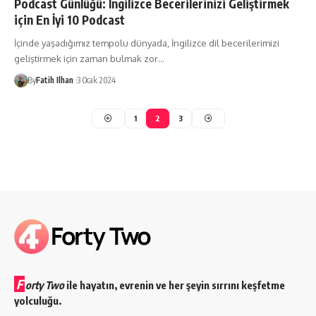
Podcast Günlüğü: İngilizce Becerilerinizi Geliştirmek
için En İyi 10 Podcast
İçinde yaşadığımız tempolu dünyada, İngilizce dil becerilerimizi
geliştirmek için zaman bulmak zor…
By
Fatih Ilhan
3 Ocak 2024
1
2
3
F
orty Two
ile hayatın, evrenin ve her şeyin sırrını keşfetme
yolculuğu.