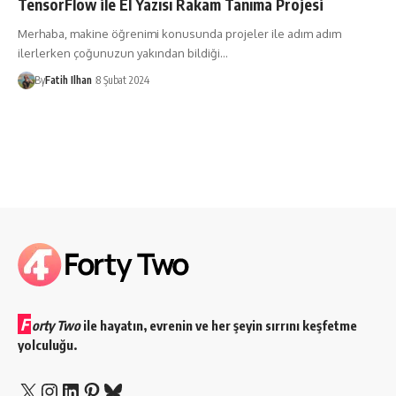
TensorFlow ile El Yazısı Rakam Tanıma Projesi
Merhaba, makine öğrenimi konusunda projeler ile adım adım
ilerlerken çoğunuzun yakından bildiği…
By
Fatih Ilhan
8 Şubat 2024
F
orty Two
ile hayatın, evrenin ve her şeyin sırrını keşfetme
yolculuğu.
X
Instagram
LinkedIn
Pinterest
Bluesky