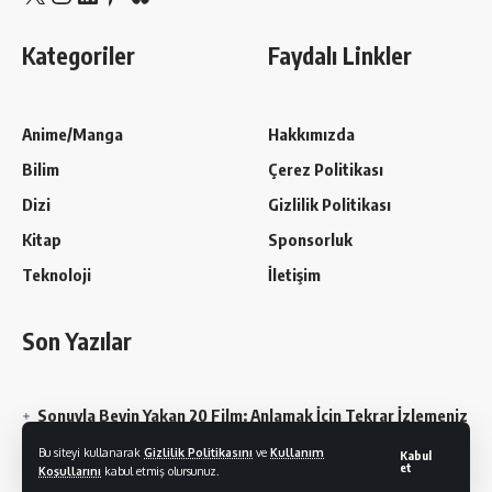
Kategoriler
Faydalı Linkler
Anime/Manga
Hakkımızda
Bilim
Çerez Politikası
Dizi
Gizlilik Politikası
Kitap
Sponsorluk
Teknoloji
İletişim
Son Yazılar
Sonuyla Beyin Yakan 20 Film: Anlamak İçin Tekrar İzlemeniz
Gerekebilir
Bu siteyi kullanarak
Gizlilik Politikasını
ve
Kullanım
Kabul
et
Koşullarını
kabul etmiş olursunuz.
Chainsaw Man En Sevilen Karakterler