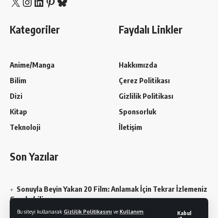
X
Instagram
LinkedIn
Pinterest
Bluesky
Kategoriler
Faydalı Linkler
Anime/Manga
Hakkımızda
Bilim
Çerez Politikası
Dizi
Gizlilik Politikası
Kitap
Sponsorluk
Teknoloji
İletişim
Son Yazılar
Sonuyla Beyin Yakan 20 Film: Anlamak İçin Tekrar İzlemeniz
Gerekebilir
Bu siteyi kullanarak
Gizlilik Politikasını
ve
Kullanım
Kabul
Chainsaw Man En Sevilen Karakterler