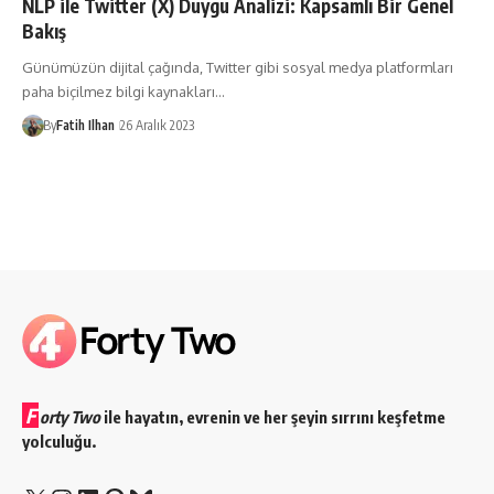
NLP ile Twitter (X) Duygu Analizi: Kapsamlı Bir Genel
Bakış
Günümüzün dijital çağında, Twitter gibi sosyal medya platformları
paha biçilmez bilgi kaynakları…
By
Fatih Ilhan
26 Aralık 2023
F
orty Two
ile hayatın, evrenin ve her şeyin sırrını keşfetme
yolculuğu.