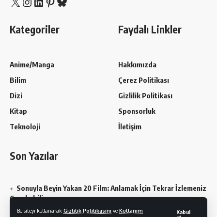
X
Instagram
LinkedIn
Pinterest
Bluesky
Kategoriler
Faydalı Linkler
Anime/Manga
Hakkımızda
Bilim
Çerez Politikası
Dizi
Gizlilik Politikası
Kitap
Sponsorluk
Teknoloji
İletişim
Son Yazılar
Sonuyla Beyin Yakan 20 Film: Anlamak İçin Tekrar İzlemeniz
Gerekebilir
Bu siteyi kullanarak
Gizlilik Politikasını
ve
Kullanım
Kabul
Chainsaw Man En Sevilen Karakterler