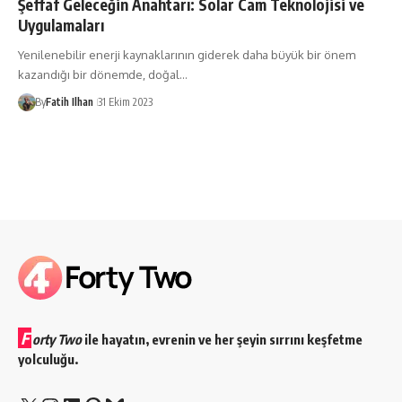
Şeffaf Geleceğin Anahtarı: Solar Cam Teknolojisi ve
Uygulamaları
Yenilenebilir enerji kaynaklarının giderek daha büyük bir önem
kazandığı bir dönemde, doğal…
By
Fatih Ilhan
31 Ekim 2023
F
orty Two
ile hayatın, evrenin ve her şeyin sırrını keşfetme
yolculuğu.