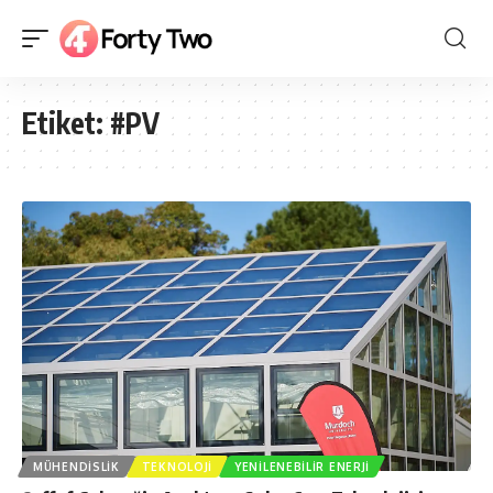
Etiket:
#PV
MÜHENDISLIK
TEKNOLOJI
YENILENEBILIR ENERJI