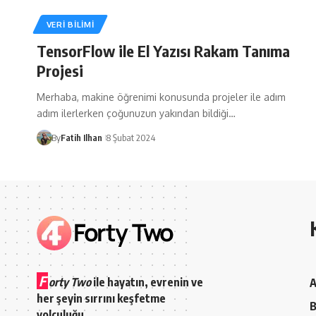
VERI BILIMI
TensorFlow ile El Yazısı Rakam Tanıma
Projesi
Merhaba, makine öğrenimi konusunda projeler ile adım
adım ilerlerken çoğunuzun yakından bildiği…
By
Fatih Ilhan
8 Şubat 2024
F
orty Two
ile hayatın, evrenin ve
A
her şeyin sırrını keşfetme
B
yolculuğu.