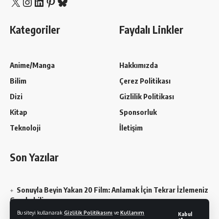
X
Instagram
LinkedIn
Pinterest
Bluesky
Kategoriler
Faydalı Linkler
Anime/Manga
Hakkımızda
Bilim
Çerez Politikası
Dizi
Gizlilik Politikası
Kitap
Sponsorluk
Teknoloji
İletişim
Son Yazılar
Sonuyla Beyin Yakan 20 Film: Anlamak İçin Tekrar İzlemeniz
Gerekebilir
Bu siteyi kullanarak
Gizlilik Politikasını
ve
Kullanım
Kabul
Chainsaw Man En Sevilen Karakterler