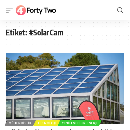
Etiket:
#SolarCam
MÜHENDISLIK
TEKNOLOJI
YENILENEBILIR ENERJI