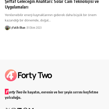
Şeffaf Geleceğin Anahtarı: Solar Cam Teknolojisi ve
Uygulamaları
Yenilenebilir enerji kaynaklarının giderek daha büyük bir önem
kazandığı bir dönemde, doğal…
By
Fatih Ilhan
31 Ekim 2023
F
orty Two
ile hayatın, evrenin ve her şeyin sırrını keşfetme
yolculuğu.