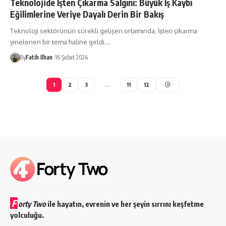
Teknolojide İşten Çıkarma Salgını: Büyük İş Kaybı
Eğilimlerine Veriye Dayalı Derin Bir Bakış
Teknoloji sektörünün sürekli gelişen ortamında, İşten çıkarma
yinelenen bir tema haline geldi.…
By
Fatih Ilhan
16 Şubat 2024
1
2
3
…
11
12
F
orty Two
ile hayatın, evrenin ve her şeyin sırrını keşfetme
yolculuğu.