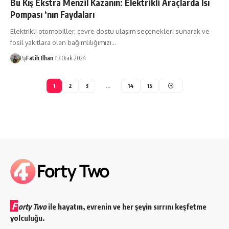
Bu Kış Ekstra Menzil Kazanın: Elektrikli Araçlarda Isı
Pompası ‘nın Faydaları
Elektrikli otomobiller, çevre dostu ulaşım seçenekleri sunarak ve
fosil yakıtlara olan bağımlılığımızı…
By
Fatih Ilhan
13 Ocak 2024
1
2
3
…
14
15
F
orty Two
ile hayatın, evrenin ve her şeyin sırrını keşfetme
yolculuğu.