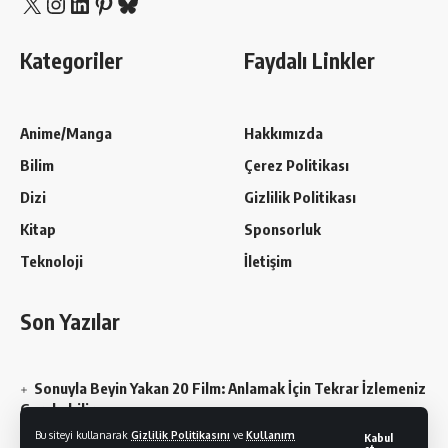
X
Instagram
LinkedIn
Pinterest
Bluesky
Kategoriler
Faydalı Linkler
Anime/Manga
Hakkımızda
Bilim
Çerez Politikası
Dizi
Gizlilik Politikası
Kitap
Sponsorluk
Teknoloji
İletişim
Son Yazılar
Sonuyla Beyin Yakan 20 Film: Anlamak İçin Tekrar İzlemeniz
Gerekebilir
Bu siteyi kullanarak
Gizlilik Politikasını
ve
Kullanım
Kabul
Chainsaw Man En Sevilen Karakterler