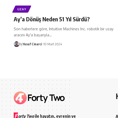
UZAY
Ay’a Dönüş Neden 51 Yıl Sürdü?
Son haberlere göre, Intuitive Machines Inc. robotik bir uzay
aracını Ay'a başarıyla…
By
Yusuf Cinarci
10 Mart 2024
F
orty Two
ile hayatın, evrenin ve
A