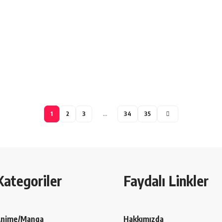
1
2
3
…
34
35
Kategoriler
Faydalı Linkler
nime/Manga
Hakkımızda