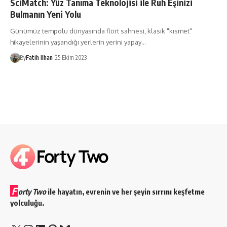
SciMatch: Yüz Tanıma Teknolojisi ile Ruh Eşinizi
Bulmanın Yeni Yolu
Günümüz tempolu dünyasında flört sahnesi, klasik "kısmet"
hikayelerinin yaşandığı yerlerin yerini yapay…
By
Fatih Ilhan
25 Ekim 2023
F
orty Two
ile hayatın, evrenin ve her şeyin sırrını keşfetme
yolculuğu.