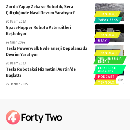
Zordi: Yapay Zeka ve Robotik, Sera
Çiftçiliğinde Nasıl Devrim Yaratıyor?
TEKNOLOJI
YAPAY ZEKA
20 Kasım 2023
SpaceHopper Robotu Asteroitleri
Keşfediyor
TEKNOLOJI
UZAY
24 Nisan 2024
Tesla Powerwall: Evde Enerji Depolamada
TEKNOLOJI
Devrim Yaratıyor
YENILENEBILIR
ENERJI
20 Kasım 2023
ELEKTRIKLI
Tesla Robotaksi Hizmetini Austin’de
ARAÇ (EV)
Başlattı
PODCAST
TEKNOLOJI
25 Haziran 2025