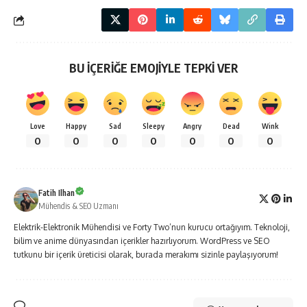
BU İÇERİĞE EMOJİYLE TEPKİ VER
Love
Happy
Sad
Sleepy
Angry
Dead
Wink
0
0
0
0
0
0
0
Fatih Ilhan
Mühendis & SEO Uzmanı
Elektrik-Elektronik Mühendisi ve Forty Two’nun kurucu ortağıyım. Teknoloji,
bilim ve anime dünyasından içerikler hazırlıyorum. WordPress ve SEO
tutkunu bir içerik üreticisi olarak, burada merakımı sizinle paylaşıyorum!