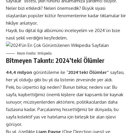
sayfalar” listesi, yılın ruhunu anlamamıza yardımcı oluyor.
Neler bizi etkiledi? Neleri önemsedik? Büyük siyasi
olaylardan popüler kültür fenomenlerine kadar tıklamalar bir
hikâye anlatıyor.
Haydi, bu dijital ilgi albümünü inceleyelim ve 2024’ün bize
nasıl şekil verdiğini keşfedelim.
Resim Kredisi: Wikipedia
Bitmeyen Takıntı: 2024’teki Ölümler
44,4 milyon
görüntüleme ile “
2024’teki Ölümler”
sayfası,
her yıl olduğu gibi bu yıl da listenin zirvesinde yer aldı​​.
Peki, bu ürpertici ilgi neden? Bunun birkaç nedeni var: Bu
sayfa, kaybettiğimiz önemli kişilere dair kapsamlı bir kaynak
sunuyor; müzisyenlerden aktörlere, politikacılardan daha
fazlasına kadar. Parçalanmış hissettiğimiz bir dünyada, bu
sayfa kolektif yas ve hatırlama için birleşik bir alan işlevi
görüyor.
Bu yıl, özellikle
Liam Payne
(One Direction üyesi) ve