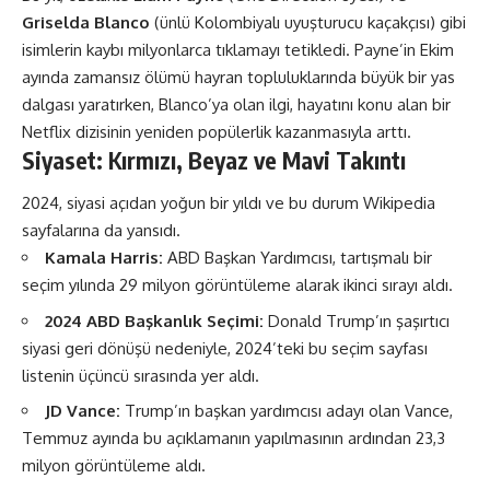
Griselda Blanco
(ünlü Kolombiyalı uyuşturucu kaçakçısı) gibi
isimlerin kaybı milyonlarca tıklamayı tetikledi. Payne’in Ekim
ayında zamansız ölümü hayran topluluklarında büyük bir yas
dalgası yaratırken, Blanco’ya olan ilgi, hayatını konu alan bir
Netflix dizisi
nin yeniden popülerlik kazanmasıyla arttı​​.
Siyaset: Kırmızı, Beyaz ve Mavi Takıntı
2024, siyasi açıdan yoğun bir yıldı ve bu durum Wikipedia
sayfalarına da yansıdı.
Kamala Harris:
ABD Başkan Yardımcısı, tartışmalı bir
seçim yılında 29 milyon görüntüleme alarak ikinci sırayı aldı​​.
2024 ABD Başkanlık Seçimi:
Donald Trump’ın şaşırtıcı
siyasi geri dönüşü nedeniyle, 2024’teki bu seçim sayfası
listenin üçüncü sırasında yer aldı​​.
JD Vance:
Trump’ın başkan yardımcısı adayı olan Vance,
Temmuz ayında bu açıklamanın yapılmasının ardından 23,3
milyon görüntüleme aldı​​.