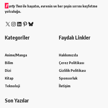
F
orty Two
ile hayatın, evrenin ve her şeyin sırrını keşfetme
yolculuğu.
X
Instagram
LinkedIn
Pinterest
Bluesky
Kategoriler
Faydalı Linkler
Anime/Manga
Hakkımızda
Bilim
Çerez Politikası
Dizi
Gizlilik Politikası
Kitap
Sponsorluk
Teknoloji
İletişim
Son Yazılar