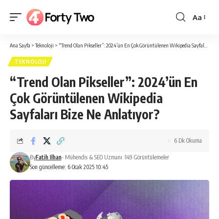
Aa
Yazı
Tipi
Ana Sayfa
>
Teknoloji
>
“Trend Olan Pikseller”: 2024’ün En Çok Görüntülenen Wikipedia Sayfaları Bize Ne Anlatıyor?
Boyutlan
TEKNOLOJI
“Trend Olan Pikseller”: 2024’ün En
Çok Görüntülenen Wikipedia
Sayfaları Bize Ne Anlatıyor?
6 Dk Okuma
By
Fatih Ilhan
- Mühendis & SEO Uzmanı
149 Görüntülemeler
Son güncelleme: 6 Ocak 2025 10:45