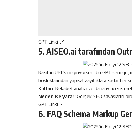
GPT Linki 🔗
5.
AISEO.ai
tarafından
Outr
Rakibin URL’sini giriyorsun, bu GPT seni geçme
boşluklarından yapısal zayıflıklara kadar her şe
Kullan:
Rekabet analizi ve daha iyi içerik ür
Neden işe yarar:
Gerçek SEO savaşlarını bireb
GPT Linki 🔗
6. FAQ Schema Markup Gen