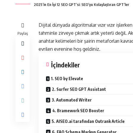
2025’in En İyi 12 SEO GPT’si: SEO’yu Kolaylaştıran GPT’ler
Dijital dünyada algoritmalar vızır vızır işlerk
tahminle zirveye çıkmak artık yeterli değil. A
Paylaş
anahtar kelimeleri bir şairin metaforları kavr
evrilen evrenine hoş geldiniz.
İçindekiler
1. SEO by Elevate
2. Surfer SEO GPT Assistant
3. Automated Writer
4. Bramework SEO Booster
5. AISEO.ai tarafından Outrank Article
6. FAQ Schema Markup Generator