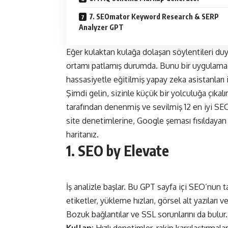
7. SEOmator Keyword Research & SERP
Analyzer GPT
Eğer kulaktan kulağa dolaşan söylentileri d
ortamı patlamış durumda. Bunu bir uygulama
hassasiyetle eğitilmiş yapay zeka asistanları 
Şimdi gelin, sizinle küçük bir yolculuğa çıkal
tarafından denenmiş ve sevilmiş 12 en iyi SE
site denetimlerine, Google şeması fısıldayan 
haritanız.
1. SEO by Elevate
İş analizle başlar. Bu GPT sayfa içi SEO’nun ta
etiketler, yükleme hızları, görsel alt yazıları
Bozuk bağlantılar ve SSL sorunlarını da bulur.
Kullan:
Hızlı denetimler, rakip karşılaştırmala