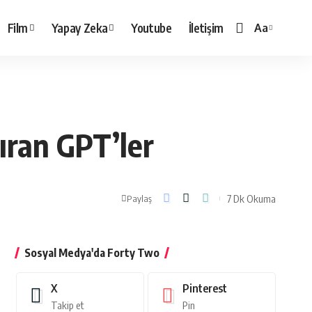
Film
Yapay Zeka
Youtube
İletişim
Aa
Yazı
Tipi
Boyutlandırı
tıran GPT’ler
7 Dk Okuma
Paylaş
Sosyal Medya'da Forty Two
X
Pinterest
Takip et
Pin