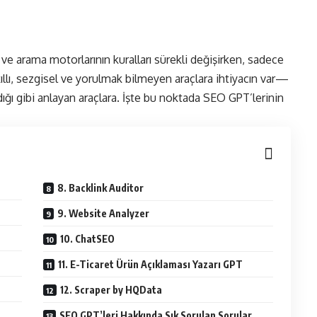
en ve arama motorlarının kuralları sürekli değişirken, sadece
kıllı, sezgisel ve yorulmak bilmeyen araçlara ihtiyacın var—
adığı gibi anlayan araçlara. İşte bu noktada SEO GPT’lerinin
8. Backlink Auditor
9. Website Analyzer
10. ChatSEO
11. E-Ticaret Ürün Açıklaması Yazarı GPT
12. Scraper by HQData
SEO GPT’leri Hakkında Sık Sorulan Sorular