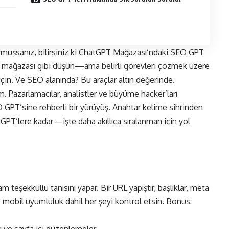
uymuşsanız, bilirsiniz ki ChatGPT Mağazası’ndaki SEO GPT
 mağazası gibi düşün—ama belirli görevleri çözmek üzere
için. Ve SEO alanında? Bu araçlar altın değerinde.
ım. Pazarlamacılar, analistler ve büyüme hacker’ları
O GPT’sine rehberli bir yürüyüş. Anahtar kelime sihrinden
GPT’lere kadar—işte daha akıllıca sıralanman için yol
m teşekküllü tanısını yapar. Bir URL yapıştır, başlıklar, meta
 ve mobil uyumluluk dahil her şeyi kontrol etsin. Bonus:
rı ve sayfa içi düzenlemeler.