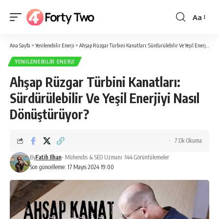
Aa
Yazı
Tipi
Ana Sayfa
>
Yenilenebilir Enerji
>
Ahşap Rüzgar Türbini Kanatları: Sürdürülebilir Ve Yeşil Enerjiyi Nasıl Dönüştürüyor?
Boyutlan
YENILENEBILIR ENERJI
Ahşap Rüzgar Türbini Kanatları:
Sürdürülebilir Ve Yeşil Enerjiyi Nasıl
Dönüştürüyor?
7 Dk Okuma
By
Fatih Ilhan
- Mühendis & SEO Uzmanı
144 Görüntülemeler
Son güncelleme: 17 Mayıs 2024 19:00