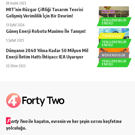
28 Aralık 2023
MIT’nin Rüzgar Çiftliği Tasarım Teorisi
Gelişmiş Verimlilik İçin Bir Devrim!
YENILENEBILIR
ENERJI
13 Eylül 2024
Güneş Enerji Robotu Maximo İle Tanışın!
TEKNOLOJI
5 Şubat 2025
YENILENEBILIR
ENERJI
Dünyanın 2040 Yılına Kadar 50 Milyon Mil
MÜHENDISLIK
Enerji İletim Hattı İhtiyacı: IEA Uyarıyor
YENILENEBILIR
ENERJI
20 Ekim 2023
F
orty Two
ile hayatın, evrenin ve her şeyin sırrını keşfetme
yolculuğu.