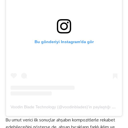
Bu gönderiyi Instagram'da gör
Voodin Blade Technology (@voodinblades)'in paylaştığı bir gönderi
Bu umut verici ilk sonuçlar ahşabın kompozitlerle rekabet
edebileceğini gösterse de, ahşap bıçakların farklı iklim ve