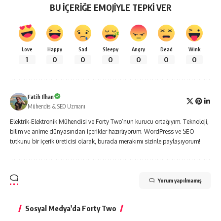
BU İÇERİĞE EMOJİYLE TEPKİ VER
Love
Happy
Sad
Sleepy
Angry
Dead
Wink
1
0
0
0
0
0
0
Fatih Ilhan
Mühendis & SEO Uzmanı
Elektrik-Elektronik Mühendisi ve Forty Two’nun kurucu ortağıyım. Teknoloji,
bilim ve anime dünyasından içerikler hazırlıyorum. WordPress ve SEO
tutkunu bir içerik üreticisi olarak, burada merakımı sizinle paylaşıyorum!
Yorum yapılmamış
Sosyal Medya'da Forty Two