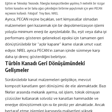
Eğitim ve Teknoloji Tesisinde, fiberglas kompozitlerden yapılmış 9 metrelik bir rüzgar
türbini kanadını ve bir balsa ağacı çekirdeğini birbirine yapıştırmak için yeni PECAN
reçinesini kullandı. Fotoğraf: Troy Boro, NREL
Ayrıca, PECAN reçine bıçakları, sert kimyasallar olmadan
malzemeleri geri kazanmak için bir depolimerizasyon işlemi
yoluyla minimum enerji ile ayrıştırılabilir. Bu, eşit veya daha iyi
performans gösteren geleneksel epoksi için tamamen geri
dönüştürülebilir bir “açılır kapanır” ikame olarak umut vaat
ediyor. NREL ayrıca PECAN’ın zaman içinde sünmeye karşı
daha iyi direnç gösterdiğini belirtiyor.
Türbin Kanadı Geri Dönüşümündeki
Gelişmeler
Sürdürülebilir kanat malzemeleri geliştikçe, mevcut
kompozit kanatların geri dönüşümü de ele alınmaktadır. Bazı
fikirler arasında mekanik ayırma, ısıl işlem, toksik olmayan
çözücüler kullanarak solvoliz ve kanatları hammadde ve
enerjiye dönüştürmek için ısı ile piroliz yer almaktadır. Ancak
bertaraf etme işlemleri karşısında maliyetleri yüksek