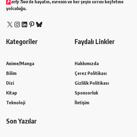
F
orty Two
ile hayatın, evrenin ve her şeyin sırrını keşfetme
yolculuğu.
X
Instagram
LinkedIn
Pinterest
Bluesky
Kategoriler
Faydalı Linkler
Anime/Manga
Hakkımızda
Bilim
Çerez Politikası
Dizi
Gizlilik Politikası
Kitap
Sponsorluk
Teknoloji
İletişim
Son Yazılar