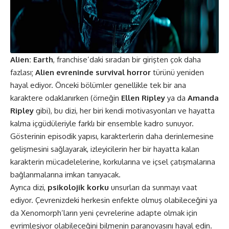
Alien: Earth
, franchise’daki sıradan bir girişten çok daha
fazlası;
Alien evreninde survival horror
türünü yeniden
hayal ediyor. Önceki bölümler genellikle tek bir ana
karaktere odaklanırken (örneğin
Ellen Ripley
ya da
Amanda
Ripley
gibi), bu dizi, her biri kendi motivasyonları ve hayatta
kalma içgüdüleriyle farklı bir ensemble kadro sunuyor.
Gösterinin episodik yapısı, karakterlerin daha derinlemesine
gelişmesini sağlayarak, izleyicilerin her bir hayatta kalan
karakterin mücadelelerine, korkularına ve içsel çatışmalarına
bağlanmalarına imkan tanıyacak.
Ayrıca dizi,
psikolojik korku
unsurları da sunmayı vaat
ediyor. Çevrenizdeki herkesin enfekte olmuş olabileceğini ya
da Xenomorph’ların yeni çevrelerine adapte olmak için
evrimleşiyor olabileceğini bilmenin paranoyasını hayal edin.