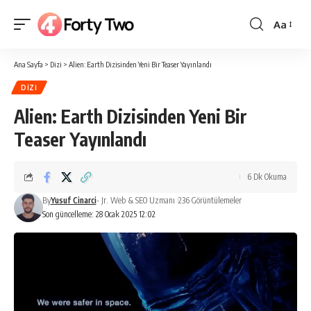
Aa
Yazı
Tipi
Ana Sayfa
>
Dizi
>
Alien: Earth Dizisinden Yeni Bir Teaser Yayınlandı
Boyutlan
DIZI
Alien: Earth Dizisinden Yeni Bir
Teaser Yayınlandı
6 Dk Okuma
By
Yusuf Cinarci
- Jr. Web & SEO Uzmanı
236 Görüntülemeler
Son güncelleme: 28 Ocak 2025 12:02