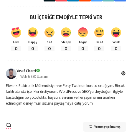
BU İÇERİĞE EMOJİYLE TEPKİ VER
Love
Happy
Sad
Sleepy
Angry
Dead
Wink
0
0
0
0
0
0
0
Yusuf Cinarci
Jr. Web & SEO Uzmanı
Elektrik-Elektronik Mühendisiyim ve Forty Two’nun kurucu ortağıyım. Birçok
farklı alanda içerikler üretiyorum. WordPress ve SEO’ya duyduğum ilgiyle
başladığım bu yolculukta; hayatın, evrenin ve her şeyin sırrını ararken
edindiğim deneyimleri sizlerle paylaşmaya çalışıyorum.
Yorum yapılmamış