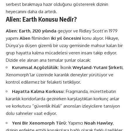
serbest bırakmaya hazır olduğunu göstererek dizinin
heyecanını daha da artırdı​.
Alien: Earth Konusu Nedir?
Alien: Earth
,
2120 yılında
geçiyor ve Ridley Scott’ın 1979
yapımı
Alien
filminden
iki yıl öncesini
konu alıyor. Hikaye,
Dünya’ya düşen gizemli bir uzay gemisinde mahsur kalan bir
grup hayatta kalma mücadelesi veren insanı takip ediyor.
Dizide ele alınan ana temalar şunlar olacak:
Kurumsal Açgözlülük:
İkonik
Weyland-Yutani Şirketi
,
Xenomorph’lar üzerinde karanlık deneyler yürütüyor ve
kontrol edilemez bir felaketi tetikliyor​.
Hayatta Kalma Korkusu:
Fragmanda, mürettebatın
karanlık koridorlarda gezinirken karşılaştıkları korkunç anlar
ve korkutucu “güvenlik ihlali” anonsları izleyicilere tansiyon
dolu sahneler vaat ediyor.
Yeni Bir Xenomorph Türü:
Yapımcı
Noah Hawley
,
dizinin enfekte ettiği konakçılara bağlı olarak farklı özellikler