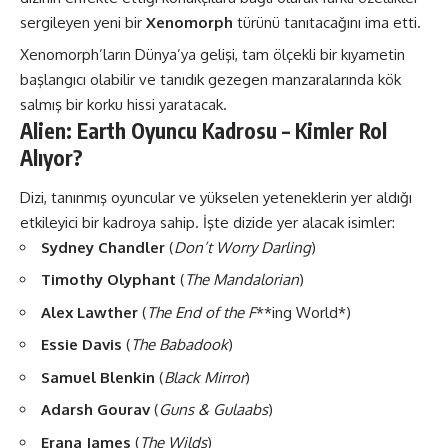
sergileyen yeni bir
Xenomorph
türünü tanıtacağını ima etti​.
Xenomorph’ların Dünya’ya gelişi, tam ölçekli bir kıyametin
başlangıcı olabilir ve tanıdık gezegen manzaralarında kök
salmış bir korku hissi yaratacak​.
Alien: Earth Oyuncu Kadrosu – Kimler Rol
Alıyor?
Dizi, tanınmış oyuncular ve yükselen yeteneklerin yer aldığı
etkileyici bir kadroya sahip. İşte dizide yer alacak isimler:
Sydney Chandler
(
Don’t Worry Darling
)
Timothy Olyphant
(
The Mandalorian
)
Alex Lawther
(
The End of the F
**ing World*)
Essie Davis
(
The Babadook
)
Samuel Blenkin
(
Black Mirror
)
Adarsh Gourav
(
Guns & Gulaabs
)
Erana James
(
The Wilds
)