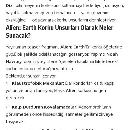
Dizi
, bilinmeyenin korkusunu kullanmayı hedefliyor; izolasyon,
hayatta kalma ve güven temalarına —ya da güvenin
eksikliğine— odaklanarak korku unsurlarını derinleştiriyor​.
Alien: Earth Korku Unsurları Olarak Neler
Sunacak?
Yayınlanan teaser fragmanı,
Alien: Earth
’ün korku öğelerine
güçlü bir şekilde odaklanacağını gösteriyor. Yapımcı
Noah
Hawley
, dizinin izleyicilere “geceleri kapılarını kilitletecek”
kadar korkutucu olacağını vaat etti.
Beklentiler şunları içeriyor:
Klaustrofobik Mekanlar:
Dar koridorlar, kısıtlı kaçış
yolları ve artan tansiyon, klasik
Alien
korkusunu geri
getirecek.
Kalp Durduran Kovalamacalar:
Xenomorph’ların
görünmeden önce hissedildiği sahneler gerilimi zirveye
taşıyacak.