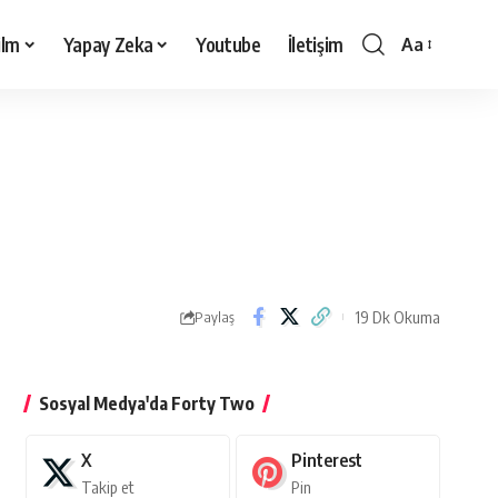
ilm
Yapay Zeka
Youtube
İletişim
Aa
Yazı
Tipi
Boyutlandırı
19 Dk Okuma
Paylaş
Sosyal Medya'da Forty Two
X
Pinterest
Takip et
Pin