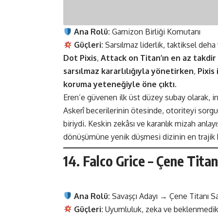
Ana Rolü:
Garnizon Birliği Komutanı
Güçleri:
Sarsılmaz liderlik, taktiksel deha
Dot Pixis
,
Attack on Titan’ın en az takdir 
sarsılmaz kararlılığıyla yönetirken
,
Pixis
koruma yeteneğiyle öne çıktı
.
Eren’e güvenen ilk üst düzey subay olarak, in
Askerî becerilerinin ötesinde, otoriteyi sorgu
biriydi. Keskin zekâsı ve karanlık mizah anlayı
dönüşümüne yenik düşmesi dizinin en trajik ka
14. Falco Grice – Çene Titan
Ana Rolü:
Savaşçı Adayı → Çene Titanı Sa
Güçleri:
Uyumluluk, zeka ve beklenmedik