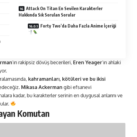
Attack On Titan En Sevilen Karakterler
Hakkında Sık Sorulan Sorular
Forty Two’da Daha Fazla Anime İçeriği
m
erman
‘ın rakipsiz dövüş becerileri,
Eren Yeager
‘ın ahlaki
yor.
ıralamasında,
kahramanları, kötüleri ve bu ikisi
edeceğiz.
Mikasa Ackerman
gibi efsanevi
alara kadar, bu karakterler serinin en duygusal anlarını ve
dular.
lmayan Komutan