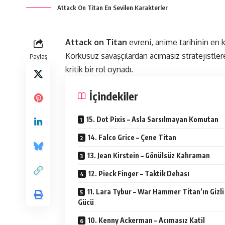
Attack On Titan En Sevilen Karakterler
Attack on Titan
evreni, anime tarihinin en 
Korkusuz savaşçılardan acımasız stratejistlere
Paylaş
kritik bir rol oynadı.
İçindekiler
15. Dot Pixis – Asla Sarsılmayan Komutan
14. Falco Grice – Çene Titan
13. Jean Kirstein – Gönülsüz Kahraman
12. Pieck Finger – Taktik Dehası
11. Lara Tybur – War Hammer Titan’ın Gizli
Gücü
10. Kenny Ackerman – Acımasız Katil