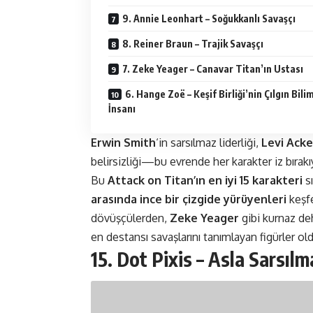
9. Annie Leonhart – Soğukkanlı Savaşçı
8. Reiner Braun – Trajik Savaşçı
7. Zeke Yeager – Canavar Titan’ın Ustası
6. Hange Zoë – Keşif Birliği’nin Çılgın Bili
İnsanı
Erwin Smith
‘in sarsılmaz liderliği,
Levi Ack
belirsizliği—bu evrende her karakter iz bırakı
Bu
Attack on Titan’ın en iyi 15 karakteri
s
arasında ince bir çizgide yürüyenleri
keşf
dövüşçülerden,
Zeke Yeager
gibi kurnaz deh
en destansı savaşlarını tanımlayan figürler ol
15. Dot Pixis – Asla Sarsı