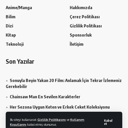
Anime/Manga
Hakkımızda
Bilim
Çerez Politikası
Dizi
Gizlilik Politikası
Kitap
Sponsorluk
Teknoloji
İletişim
Son Yazılar
Sonuyla Beyin Yakan 20 Film: Anlamak İçin Tekrar İzlemeniz
Gerekebilir
Chainsaw Man En Sevilen Karakterler
Her Sezona Uygun Keten ve Erkek Ceket Koleksiyonu
Bu siteyi kullanarak
Gizlilik Politikasını
ve
Kullanım
Kabul
et
Koşullarını
kabul etmiş olursunuz.
Tüm Hakları Saklıdır © 2025
Forty Two