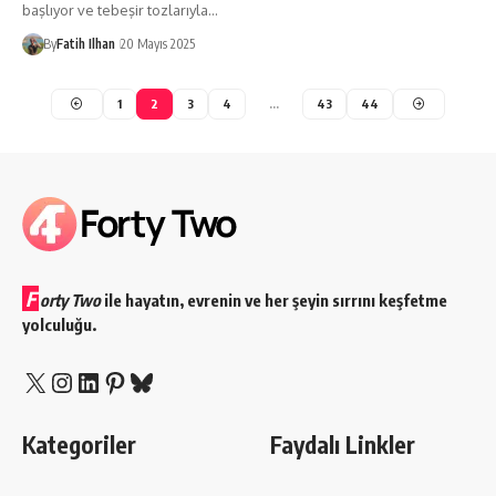
başlıyor ve tebeşir tozlarıyla…
By
Fatih Ilhan
20 Mayıs 2025
1
2
3
4
…
43
44
F
orty Two
ile hayatın, evrenin ve her şeyin sırrını keşfetme
yolculuğu.
X
Instagram
LinkedIn
Pinterest
Bluesky
Kategoriler
Faydalı Linkler