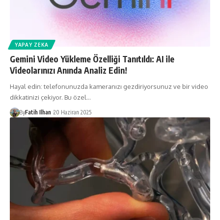
YAPAY ZEKA
Gemini Video Yükleme Özelliği Tanıtıldı: AI ile
Videolarınızı Anında Analiz Edin!
Hayal edin: telefonunuzda kameranızı gezdiriyorsunuz ve bir video
dikkatinizi çekiyor. Bu özel…
By
Fatih Ilhan
20 Haziran 2025