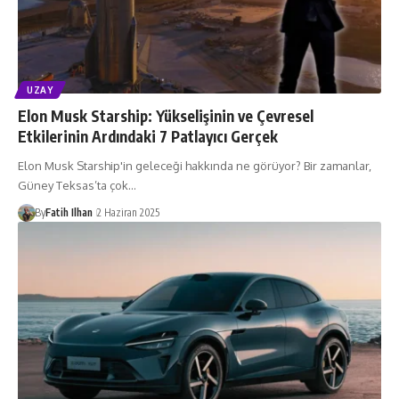
UZAY
Elon Musk Starship: Yükselişinin ve Çevresel
Etkilerinin Ardındaki 7 Patlayıcı Gerçek
Elon Musk Starship'in geleceği hakkında ne görüyor? Bir zamanlar,
Güney Teksas’ta çok…
By
Fatih Ilhan
2 Haziran 2025