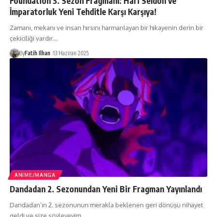
Foundation 3. Sezon Fragmanı: Hari Seldon ve
İmparatorluk Yeni Tehditle Karşı Karşıya!
Zamanı, mekanı ve insan hırsını harmanlayan bir hikayenin derin bir
çekiciliği vardır.…
By
Fatih Ilhan
13 Haziran 2025
ANIME/MANGA
Dandadan 2. Sezonundan Yeni Bir Fragman Yayınlandı
Dandadan’ın 2. sezonunun merakla beklenen geri dönüşü nihayet
geldi ve size söyleyeyim…