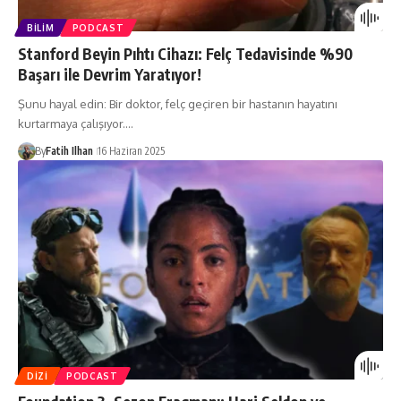
BILIM
PODCAST
Stanford Beyin Pıhtı Cihazı: Felç Tedavisinde %90
Başarı ile Devrim Yaratıyor!
Şunu hayal edin: Bir doktor, felç geçiren bir hastanın hayatını
kurtarmaya çalışıyor.…
By
Fatih Ilhan
16 Haziran 2025
DIZI
PODCAST