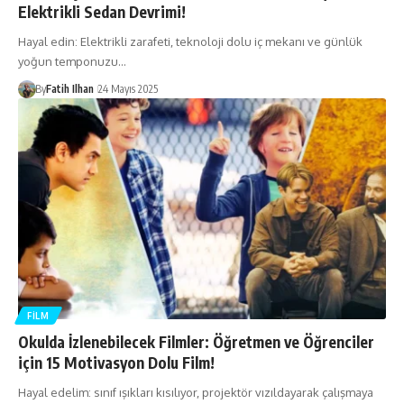
Elektrikli Sedan Devrimi!
Hayal edin: Elektrikli zarafeti, teknoloji dolu iç mekanı ve günlük
yoğun temponuzu…
By
Fatih Ilhan
24 Mayıs 2025
FILM
Okulda İzlenebilecek Filmler: Öğretmen ve Öğrenciler
için 15 Motivasyon Dolu Film!
Hayal edelim: sınıf ışıkları kısılıyor, projektör vızıldayarak çalışmaya