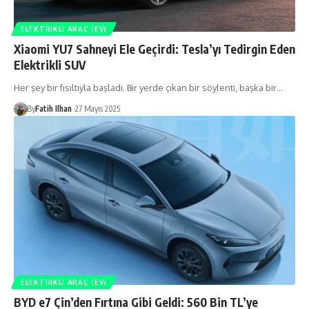
ELEKTRIKLI ARAÇ (EV)
Xiaomi YU7 Sahneyi Ele Geçirdi: Tesla’yı Tedirgin Eden
Elektrikli SUV
Her şey bir fısıltıyla başladı. Bir yerde çıkan bir söylenti, başka bir…
By
Fatih Ilhan
27 Mayıs 2025
ELEKTRIKLI ARAÇ (EV)
BYD e7 Çin’den Fırtına Gibi Geldi: 560 Bin TL’ye