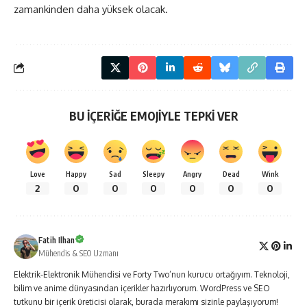
zamankinden daha yüksek olacak.
BU İÇERİĞE EMOJİYLE TEPKİ VER
Love
Happy
Sad
Sleepy
Angry
Dead
Wink
2
0
0
0
0
0
0
Fatih Ilhan
Mühendis & SEO Uzmanı
Elektrik-Elektronik Mühendisi ve Forty Two’nun kurucu ortağıyım. Teknoloji,
bilim ve anime dünyasından içerikler hazırlıyorum. WordPress ve SEO
tutkunu bir içerik üreticisi olarak, burada merakımı sizinle paylaşıyorum!