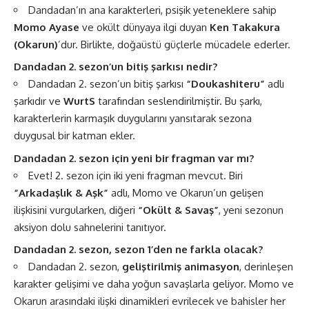
Dandadan’ın ana karakterleri, psişik yeteneklere sahip
Momo Ayase
ve okült dünyaya ilgi duyan
Ken Takakura
(Okarun)
’dur. Birlikte, doğaüstü güçlerle mücadele ederler.
Dandadan 2. sezon’un bitiş şarkısı nedir?
Dandadan 2. sezon’un bitiş şarkısı
“Doukashiteru”
adlı
şarkıdır ve
WurtS
tarafından seslendirilmiştir. Bu şarkı,
karakterlerin karmaşık duygularını yansıtarak sezona
duygusal bir katman ekler.
Dandadan 2. sezon için yeni bir fragman var mı?
Evet! 2. sezon için iki yeni fragman mevcut. Biri
“Arkadaşlık & Aşk”
adlı, Momo ve Okarun’un gelişen
ilişkisini vurgularken, diğeri
“Okült & Savaş”
, yeni sezonun
aksiyon dolu sahnelerini tanıtıyor.
Dandadan 2. sezon, sezon 1’den ne farkla olacak?
Dandadan 2. sezon,
geliştirilmiş animasyon
, derinleşen
karakter gelişimi ve daha yoğun savaşlarla geliyor. Momo ve
Okarun arasındaki ilişki dinamikleri evrilecek ve bahisler her