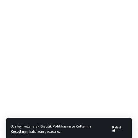
Bu siteyi kullanarak
Gizlilik Politikasını
ve
Kullanım
Kabul
et
Koşullarını
kabul etmiş olursunuz.