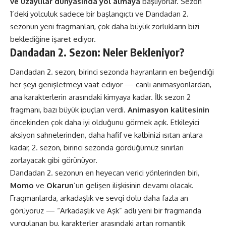
ve uzaylılar dünyasında yol almaya
başlıyorlar. Sezon
1’deki yolculuk sadece bir başlangıçtı ve Dandadan 2.
sezonun yeni fragmanları, çok daha büyük zorlukların bizi
beklediğine işaret ediyor.
Dandadan 2. Sezon: Neler Bekleniyor?
Dandadan 2. sezon, birinci sezonda hayranların en beğendiği
her şeyi genişletmeyi vaat ediyor — canlı animasyonlardan,
ana karakterler
in arasındaki kimyaya kadar. İlk sezon 2
fragmanı, bazı büyük ipuçları verdi.
Animasyon kalitesinin
öncekinden çok daha iyi olduğunu görmek açık. Etkileyici
aksiyon sahnelerinden, daha hafif ve kalbinizi ısıtan anlara
kadar, 2. sezon, birinci sezonda gördüğümüz sınırları
zorlayacak gibi görünüyor.
Dandadan 2. sezonun en heyecan verici yönlerinden biri,
Momo
ve
Okarun
’un gelişen ilişkisinin devamı olacak.
Fragmanlarda, arkadaşlık ve sevgi dolu daha fazla an
görüyoruz — “Arkadaşlık ve Aşk” adlı yeni bir fragmanda
vurgulanan bu, karakterler arasındaki artan romantik