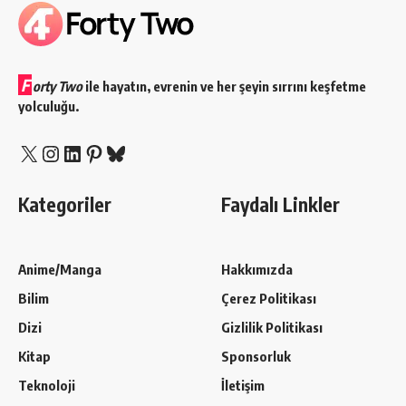
F
orty Two
ile hayatın, evrenin ve her şeyin sırrını keşfetme
yolculuğu.
X
Instagram
LinkedIn
Pinterest
Bluesky
Kategoriler
Faydalı Linkler
Anime/Manga
Hakkımızda
Bilim
Çerez Politikası
Dizi
Gizlilik Politikası
Kitap
Sponsorluk
Teknoloji
İletişim