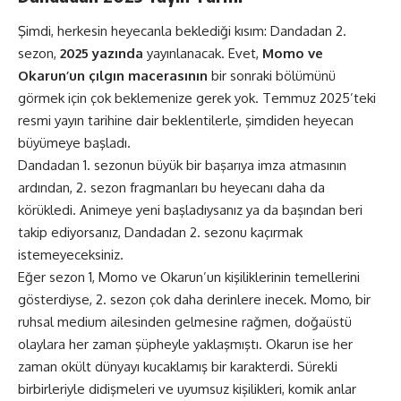
Şimdi, herkesin heyecanla beklediği kısım: Dandadan 2.
sezon,
2025 yazında
yayınlanacak. Evet,
Momo ve
Okarun’un çılgın macerasının
bir sonraki bölümünü
görmek için çok beklemenize gerek yok. Temmuz 2025’teki
resmi yayın tarihine dair beklentilerle, şimdiden heyecan
büyümeye başladı.
Dandadan 1. sezonun büyük bir başarıya imza atmasının
ardından, 2. sezon fragmanları bu heyecanı daha da
körükledi. Animeye yeni başladıysanız ya da başından beri
takip ediyorsanız, Dandadan 2. sezonu kaçırmak
istemeyeceksiniz.
Eğer sezon 1, Momo ve Okarun’un kişiliklerinin temellerini
gösterdiyse, 2. sezon çok daha derinlere inecek. Momo, bir
ruhsal medium ailesinden gelmesine rağmen, doğaüstü
olaylara her zaman şüpheyle yaklaşmıştı. Okarun ise her
zaman okült dünyayı kucaklamış bir karakterdi. Sürekli
birbirleriyle didişmeleri ve uyumsuz kişilikleri, komik anlar