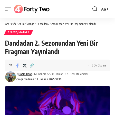
Aa
Yazı
Tipi
Ana Sayfa
>
Anime/Manga
>
Dandadan 2. Sezonundan Yeni Bir Fragman Yayınlandı
Boyutlan
ANIME/MANGA
Dandadan 2. Sezonundan Yeni Bir
Fragman Yayınlandı
6 Dk Okuma
By
Fatih Ilhan
- Mühendis & SEO Uzmanı
175 Görüntülemeler
Son güncelleme: 13 Haziran 2025 10:14