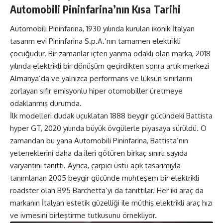
Automobili Pininfarina’nın Kısa Tarihi
Automobili Pininfarina, 1930 yılında kurulan ikonik İtalyan
tasarım evi Pininfarina S.p.A.’nın tamamen elektrikli
çocuğudur. Bir zamanlar içten yanma odaklı olan marka, 2018
yılında elektrikli bir dönüşüm geçirdikten sonra artık merkezi
Almanya’da ve yalnızca performans ve lüksün sınırlarını
zorlayan sıfır emisyonlu hiper otomobiller üretmeye
odaklanmış durumda.
İlk modelleri dudak uçuklatan 1888 beygir gücündeki Battista
hyper GT, 2020 yılında büyük övgülerle piyasaya sürüldü. O
zamandan bu yana Automobili Pininfarina, Battista’nın
yeteneklerini daha da ileri götüren birkaç sınırlı sayıda
varyantını tanıttı. Ayrıca, çarpıcı üstü açık tasarımıyla
tanımlanan 2005 beygir gücünde muhteşem bir elektrikli
roadster olan B95 Barchetta’yı da tanıttılar. Her iki araç da
markanın İtalyan estetik güzelliği ile müthiş elektrikli araç hızı
ve ivmesini birleştirme tutkusunu örnekliyor.