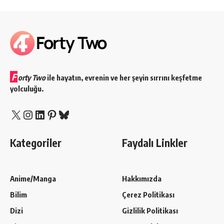
F
orty Two
ile hayatın, evrenin ve her şeyin sırrını keşfetme
yolculuğu.
X
Instagram
LinkedIn
Pinterest
Bluesky
Kategoriler
Faydalı Linkler
Anime/Manga
Hakkımızda
Bilim
Çerez Politikası
Dizi
Gizlilik Politikası