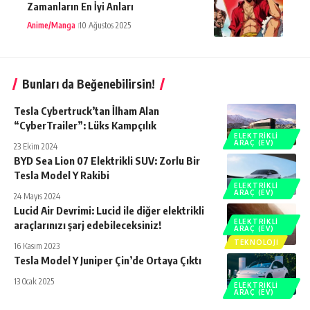
Zamanların En İyi Anları
Anime/Manga
10 Ağustos 2025
Bunları da Beğenebilirsin!
Tesla Cybertruck’tan İlham Alan
“CyberTrailer”: Lüks Kampçılık
ELEKTRIKLI
ARAÇ (EV)
23 Ekim 2024
BYD Sea Lion 07 Elektrikli SUV: Zorlu Bir
Tesla Model Y Rakibi
ELEKTRIKLI
ARAÇ (EV)
24 Mayıs 2024
Lucid Air Devrimi: Lucid ile diğer elektrikli
ELEKTRIKLI
araçlarınızı şarj edebileceksiniz!
ARAÇ (EV)
TEKNOLOJI
16 Kasım 2023
Tesla Model Y Juniper Çin’de Ortaya Çıktı
13 Ocak 2025
ELEKTRIKLI
ARAÇ (EV)