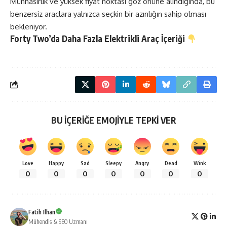
Münhasırlık ve yüksek fiyat noktası göz önüne alındığında, bu
benzersiz araçlara yalnızca seçkin bir azınlığın sahip olması
bekleniyor.
Forty Two’da Daha Fazla
Elektrikli Araç
İçeriği
BU İÇERİĞE EMOJİYLE TEPKİ VER
Love
Happy
Sad
Sleepy
Angry
Dead
Wink
0
0
0
0
0
0
0
Fatih Ilhan
Mühendis & SEO Uzmanı