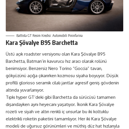
Battista GT Resim Kredisi: Automobili Pininfarina
Kara Şövalye B95 Barchetta
Üstü açık roadster versiyonu olan Kara Şövalye B95
Barchetta, Batman’in kavurucu hız aracı olarak rolünü
benimsiyor. Benzersiz Nero Torino “Goccia” tavan,
gökyüzünü açığa çıkarırken kozmosu siyaha boyuyor. Düşük
profilli glorioso seramik cilalı jantlar agresif geniş gövdenin
altında yuvarlanıyor.
Tıpkı hyper GT’deki gibi Barchetta da sürücüsü tamamen
dışarıdayken aynı heyecanı yaşatıyor. İkonik Kara Şövalye
rozeti ve siyah ve altın renkli iç unsurlar bu iki koltuklu
elektrikli roketin paketini tamamlıyor. Her iki Kara Şövalye
modeli de uğursuz görünümleri ve müthiş düz hat hızlarıyla