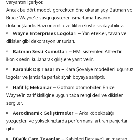
varyantını içeriyor.
Ancak bu dört modeli gerçekten öne çıkaran şey, Batman ve
Bruce Wayne’e saygı gösteren ısmarlama tasarım
dokunuşlarıdır. Bazı önemli özellikleri şöyle sıralayabiliriz:
Wayne Enterprises Logoları
– Yan etekler, tavan ve
dikişler gibi dekorasyon unsurları.
Batman Sesli Komutları
– HMI sistemleri Alfred’in
ikonik sesini kullanarak girişlere yanıt verir.
Karanlık Dış Tasarım
– Kara Şövalye modelleri, uğursuz
logolar ve jantlarla parlak siyah boyaya sahiptir.
Hafif İç Mekanlar
– Gotham otomobilleri Bruce
Wayne’in zarif kişiliğine uygun taba rengi deri ve dikişler
sergiler.
Aerodinamik Geliştirmeler
– Arka köpekbalığı
yüzgeçleri ve yüksek hızlarda performansı artıran panjurlar
gibi.
Büyük Cam Tavanlar
– Kabinleri Batcave’i anımsatan