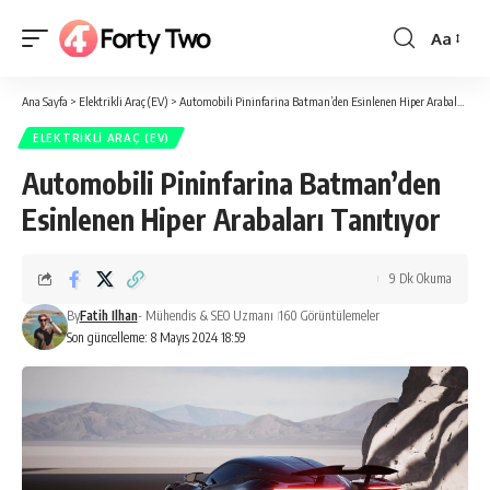
Aa
Yazı
Tipi
Ana Sayfa
>
Elektrikli Araç (EV)
>
Automobili Pininfarina Batman’den Esinlenen Hiper Arabaları Tanıtıyor
Boyutlan
ELEKTRIKLI ARAÇ (EV)
Automobili Pininfarina Batman’den
Esinlenen Hiper Arabaları Tanıtıyor
9 Dk Okuma
By
Fatih Ilhan
- Mühendis & SEO Uzmanı
160 Görüntülemeler
Son güncelleme: 8 Mayıs 2024 18:59