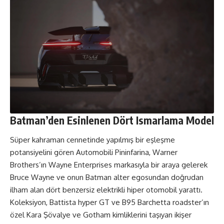
Batman’den Esinlenen Dört Ismarlama Model
Süper kahraman cennetinde yapılmış bir eşleşme
potansiyelini gören Automobili Pininfarina, Warner
Brothers’ın Wayne Enterprises markasıyla bir araya gelerek
Bruce Wayne ve onun Batman alter egosundan doğrudan
ilham alan dört benzersiz elektrikli hiper otomobil yarattı.
Koleksiyon, Battista hyper GT ve B95 Barchetta roadster’ın
özel Kara Şövalye ve Gotham kimliklerini taşıyan ikişer