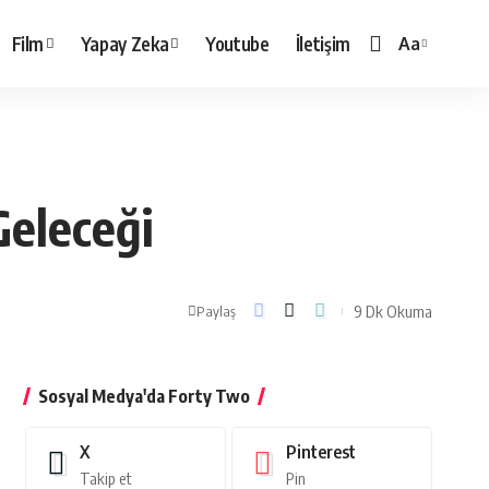
Film
Yapay Zeka
Youtube
İletişim
Aa
Yazı
Tipi
Boyutlandırı
Geleceği
9 Dk Okuma
Paylaş
Sosyal Medya'da Forty Two
X
Pinterest
Takip et
Pin