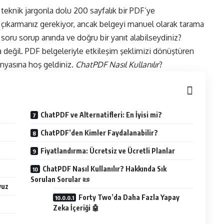
eknik jargonla dolu 200 sayfalık bir PDF’ye
eri çıkarmanız gerekiyor, ancak belgeyi manuel olarak tarama
 soru sorup anında ve doğru bir yanıt alabilseydiniz?
a değil. PDF belgeleriyle etkileşim şeklimizi dönüştüren
nyasına hoş geldiniz.
ChatPDF Nasıl Kullanılır
?
ChatPDF ve Alternatifleri: En İyisi mi?
ChatPDF’den Kimler Faydalanabilir?
Fiyatlandırma: Ücretsiz ve Ücretli Planlar
ChatPDF Nasıl Kullanılır? Hakkında Sık
Sorulan Sorular 📜
vuz
Forty Two’da Daha Fazla Yapay
Zeka İçeriği 🤖