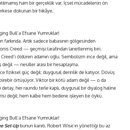
latılmamış ham bir gerçeklik var. İçsel mücadelenin ön
rkese dokunan bir hikâye.
 farkında. Artık sadece babasının gölgesinden
onis Creed — geçmişi tarafından lanetlenmiş biri.
lo Creed’i öldüren adamın oğlu. Sembolizm ince değil, ama
 değil — nesiller arası bir hesaplaşma.
e fiziksel güç değil; duygusal derinlik de katıyor. Dövüş
a birebir örtüşüyor. Viktor bir kötü adam değil — o da
u detay, her raundu terle kaplı, duygusal bir diyalog haline
erisi değil; hem kalbe hem bedene işleyen bir öykü.
e Set-Up
bunun kanıtı. Robert Wise’ın yönettiği bu az