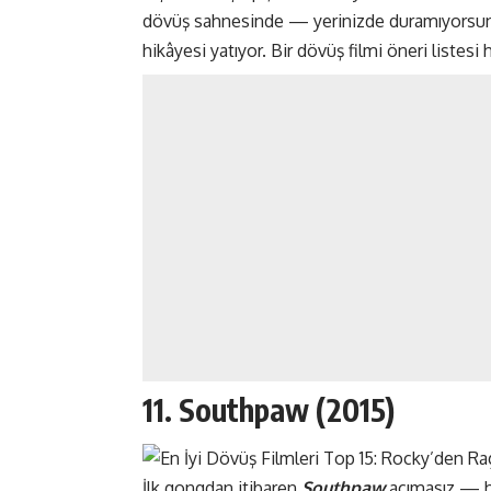
dövüş sahnesinde — yerinizde duramıyorsunuz
hikâyesi yatıyor. Bir dövüş filmi öneri listesi 
11. Southpaw (2015)
İlk gongdan itibaren
Southpaw
acımasız — he