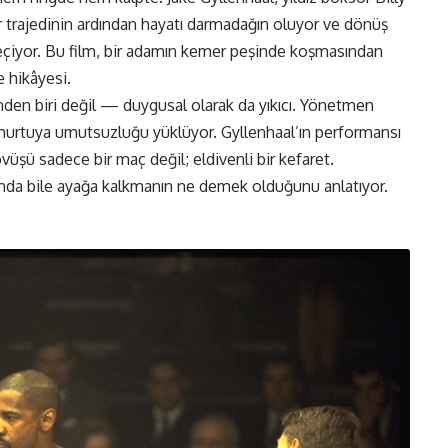
 trajedinin ardından hayatı darmadağın oluyor ve dönüş
 geçiyor. Bu film, bir adamın kemer peşinde koşmasından
e hikâyesi.
nden biri değil — duygusal olarak da yıkıcı. Yönetmen
omurtuya umutsuzluğu yüklüyor. Gyllenhaal’ın performansı
övüşü sadece bir maç değil; eldivenli bir kefaret.
anda bile ayağa kalkmanın ne demek olduğunu anlatıyor.