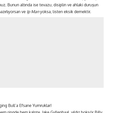
. Bunun altında ise tevazu, disiplin ve ahlaki duruşun
hazırlıyorsan ve
Ip Man
yoksa, listen eksik demektir.
m ringde hem kalpte. Jake Gyllenhaal, yıldız boksör Billy