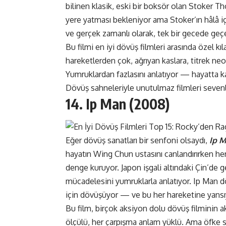
bilinen klasik, eski bir boksör olan Stoker 
yere yatması bekleniyor ama Stoker’ın hâlâ i
ve gerçek zamanlı olarak, tek bir gecede geç
Bu filmi en iyi dövüş filmleri arasında özel kı
hareketlerden çok, ağrıyan kaslara, titrek neo
Yumruklardan fazlasını anlatıyor — hayatta ka
Dövüş sahneleriyle unutulmaz filmleri sevenl
14. Ip Man (2008)
Eğer dövüş sanatları bir senfoni olsaydı,
Ip 
hayatın Wing Chun ustasını canlandırırken her
denge kuruyor. Japon işgali altındaki Çin’de g
mücadelesini yumruklarla anlatıyor. Ip Man d
için dövüşüyor — ve bu her hareketine yansı
Bu film, birçok aksiyon dolu dövüş filminin 
ölçülü, her çarpışma anlam yüklü. Ama öfke s