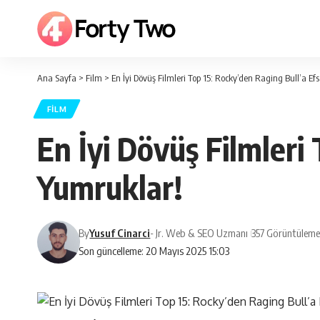
Ana Sayfa
>
Film
>
En İyi Dövüş Filmleri Top 15: Rocky’den Raging Bull’a E
FILM
En İyi Dövüş Filmleri
Yumruklar!
By
Yusuf Cinarci
- Jr. Web & SEO Uzmanı
357 Görüntüleme
Son güncelleme: 20 Mayıs 2025 15:03