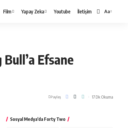
Film
Yapay Zeka
Youtube
İletişim
Aa
Yazı
Tipi
Boyutlandırı
g Bull’a Efsane
17 Dk Okuma
Paylaş
Sosyal Medya'da Forty Two