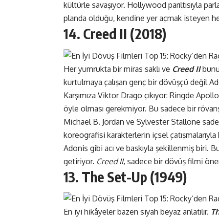
kültürle savaşıyor. Hollywood parıltısıyla par
planda olduğu, kendine yer açmak isteyen he
14. Creed II (2018)
Her yumrukta bir miras saklı ve
Creed II
bunun
kurtulmaya çalışan genç bir dövüşçü değil Ad
Karşımıza Viktor Drago çıkıyor: Ringde Apol
öyle olması gerekmiyor. Bu sadece bir rövanş
Michael B. Jordan ve Sylvester Stallone sadec
koreografisi karakterlerin içsel çatışmalarıyl
Adonis gibi acı ve baskıyla şekillenmiş biri. B
getiriyor.
Creed II
, sadece bir dövüş filmi ön
13. The Set-Up (1949)
En iyi hikâyeler bazen siyah beyaz anlatılır.
Th