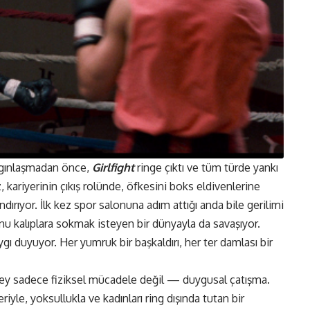
aygınlaşmadan önce,
Girlfight
ringe çıktı ve tüm türde yankı
 kariyerinin çıkış rolünde, öfkesini boks eldivenlerine
ırıyor. İlk kez spor salonuna adım attığı anda bile gerilimi
nu kalıplara sokmak isteyen bir dünyayla da savaşıyor.
duyuyor. Her yumruk bir başkaldırı, her ter damlası bir
n şey sadece fiziksel mücadele değil — duygusal çatışma.
riyle, yoksullukla ve kadınları ring dışında tutan bir