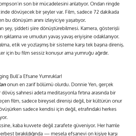
Thompson’ın son bir mücadelesini anlatıyor. Ondan ringde
çinde dövüşecek bir şeyler var. Film, sadece 72 dakikada
en bu dönüşüm anını izleyiciye yaşatıyor.
lan şey, şiddeti şiire dönüştürebilmesi. Kamera, gösterişli
n ışıklarına ve umudun yavaş yavaş eriyişine odaklanıyor.
lma, etik ve yozlaşmış bir sisteme karşı tek başına direniş.
er için bu film sessiz konuşur ama yumruğu ağırdır.
Man
onun en zarif bölümü olurdu. Donnie Yen, gerçek
 dövüş sahnesi adeta meditasyonla fırtına arasında bir
eçen film, sadece bireysel direnişi değil, bir kültürün onur
övüşürken sadece kendisi için değil, etrafındaki herkes
yor.
aksine, kaba kuvvete değil zarafete güveniyor. Her hamle
erbest bırakıldığında — mesela efsanevi on kişiye karşı