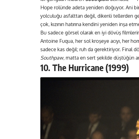
Hope rolünde adeta yeniden doğuyor. Ani bir
yolculuğu asfalttan değil, dikenli tellerden
çok, kızının hatırına kendini yeniden inşa etm
Bu sadece görsel olarak en iyi dövüş filmleri
Antoine Fuqua, her sol kroşeye acıyı, her h
sadece kas değil; ruh da gerektiriyor. Final d
Southpaw
, matta en sert şekilde düştüğün 
10. The Hurricane (1999)