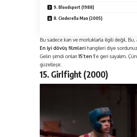
9. Bloodsport (1988)
8. Cinderella Man (2005)
Bu sadece kan ve morluklarla ilgili değil. Bu, a
En iyi dövüş filmleri
hangileri diye sordunuz
Gelin şimdi onları
15’ten 1
’e geri sayalım. Çü
güzelleşir.
15. Girlfight (2000)