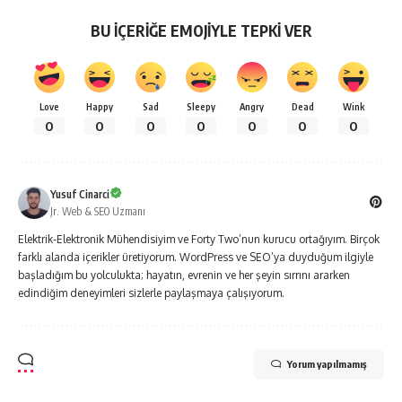
BU İÇERİĞE EMOJİYLE TEPKİ VER
Love
Happy
Sad
Sleepy
Angry
Dead
Wink
0
0
0
0
0
0
0
Yusuf Cinarci
Jr. Web & SEO Uzmanı
Elektrik-Elektronik Mühendisiyim ve Forty Two’nun kurucu ortağıyım. Birçok
farklı alanda içerikler üretiyorum. WordPress ve SEO’ya duyduğum ilgiyle
başladığım bu yolculukta; hayatın, evrenin ve her şeyin sırrını ararken
edindiğim deneyimleri sizlerle paylaşmaya çalışıyorum.
Yorum yapılmamış