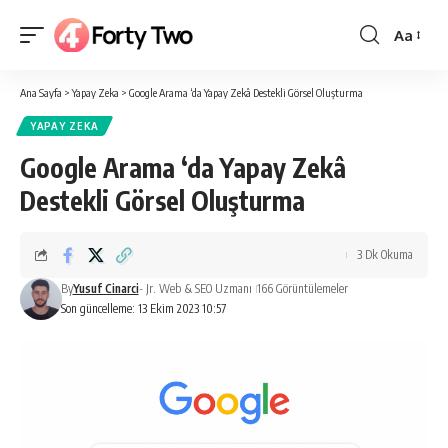
Aa
Yazı
Tipi
Ana Sayfa
>
Yapay Zeka
>
Google Arama ‘da Yapay Zekâ Destekli Görsel Oluşturma
Boyutlan
YAPAY ZEKA
Google Arama ‘da Yapay Zekâ
Destekli Görsel Oluşturma
3 Dk Okuma
By
Yusuf Cinarci
- Jr. Web & SEO Uzmanı
166 Görüntülemeler
Son güncelleme: 13 Ekim 2023 10:57