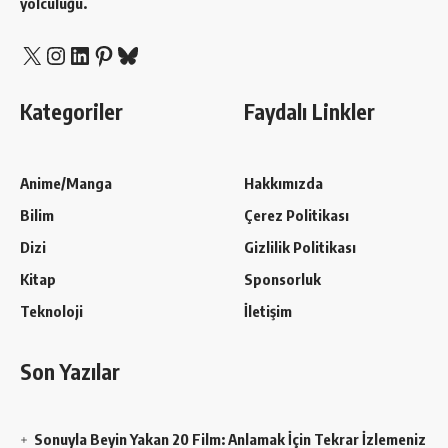
yolculuğu.
X
Instagram
LinkedIn
Pinterest
Bluesky
Kategoriler
Faydalı Linkler
Anime/Manga
Hakkımızda
Bilim
Çerez Politikası
Dizi
Gizlilik Politikası
Kitap
Sponsorluk
Teknoloji
İletişim
Son Yazılar
Sonuyla Beyin Yakan 20 Film: Anlamak İçin Tekrar İzlemeniz