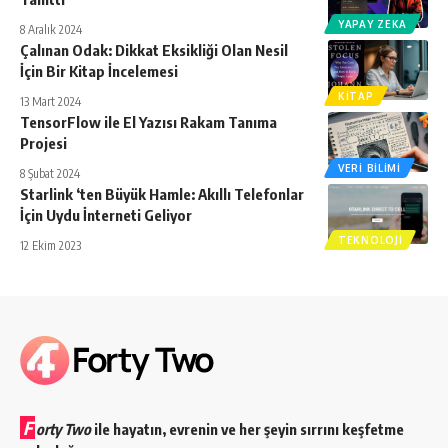
YAPAY ZEKA
8 Aralık 2024
Çalınan Odak: Dikkat Eksikliği Olan Nesil
İçin Bir Kitap İncelemesi
KITAP
13 Mart 2024
TensorFlow ile El Yazısı Rakam Tanıma
Projesi
VERI BILIMI
8 Şubat 2024
Starlink ‘ten Büyük Hamle: Akıllı Telefonlar
İçin Uydu İnterneti Geliyor
TEKNOLOJI
12 Ekim 2023
F
orty Two
ile hayatın, evrenin ve her şeyin sırrını keşfetme