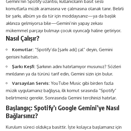
Gemini’nin Spotify uzantısı, kullanıcıların basit sesli
komutlarla müzik aramasına ve çalmasına olanak tanır. Belirli
bir şarkı, albüm ya da tür için moddaysanız—ya da başlık
aklınıza gelmiyorsa bile—Gemini’nin yapay zekası
mükemmel parçayı bulmayı çocuk oyuncağı haline getiriyor.
Nasıl Çalışır?
Komutlar:
“Spotify’da [şarkı adı] çal” deyin, Gemini
gerisini halletsin.
Şarkı Keşfi:
Şarkının adını hatırlamıyor musunuz? Sözleri
mırıldanın ya da türünü tarif edin, Gemini sizin için bulur.
Varsayılan Servis:
YouTube Music gibi birden fazla
müzik uygulamanız bağlıysa, ilk komut sırasında “Spotify”
belirtmeniz gerekir. Sonrasında Gemini tercihinizi hatırlar​​.
Başlangıç: Spotify’ı Google Gemini’ye Nasıl
Bağlarsınız?
Kurulum süreci oldukça basittir. İşte kolayca başlamanız için