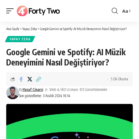
Aa
Yazı
Tipi
Ana Sayfa
>
Yapay Zeka
>
Google Gemini ve Spotify: AI Müzik Deneyimini Nasıl Değiştiriyor?
Boyutlan
YAPAY ZEKA
Google Gemini ve Spotify: AI Müzik
Deneyimini Nasıl Değiştiriyor?
5 Dk Okuma
By
Yusuf Cinarci
- Jr. Web & SEO Uzmanı
125 Görüntülemeler
Son güncelleme: 3 Aralık 2024 16:14