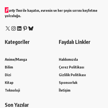
F
orty Two
ile hayatın, evrenin ve her şeyin sırrını keşfetme
yolculuğu.
X
Instagram
LinkedIn
Pinterest
Bluesky
Kategoriler
Faydalı Linkler
Anime/Manga
Hakkımızda
Bilim
Çerez Politikası
Dizi
Gizlilik Politikası
Kitap
Sponsorluk
Teknoloji
İletişim
Son Yazılar