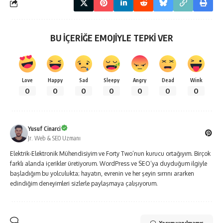
BU İÇERİĞE EMOJİYLE TEPKİ VER
Love
Happy
Sad
Sleepy
Angry
Dead
Wink
0
0
0
0
0
0
0
Yusuf Cinarci
Jr. Web & SEO Uzmanı
Elektrik-Elektronik Mühendisiyim ve Forty Two’nun kurucu ortağıyım. Birçok
farklı alanda içerikler üretiyorum. WordPress ve SEO’ya duyduğum ilgiyle
başladığım bu yolculukta; hayatın, evrenin ve her şeyin sırrını ararken
edindiğim deneyimleri sizlerle paylaşmaya çalışıyorum.
Yorum yapılmamış