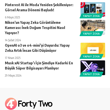
Pinterest AI ile Moda Yeniden Şekilleniyor:
Görsel Arama Dönemi Başladı!
YAPAY ZEKA
6 Mayıs 2025
Nikon’un Yapay Zeka Görüntüleme
Kamerası: İnek Doğum Tespitini Nasıl
Yapıyor?
YAPAY ZEKA
14 Şubat 2024
OpenAI o3 ve o4-mini’yi Duyurdu: Yapay
Zeka Artık İnsan Gibi Düşünüyor
YAPAY ZEKA
17 Nisan 2025
Musk xAI Startup’ı İçin Şimdiye Kadarki En
Büyük Süper Bilgisayarı Planlıyor
YAPAY ZEKA
29 Mayıs 2024