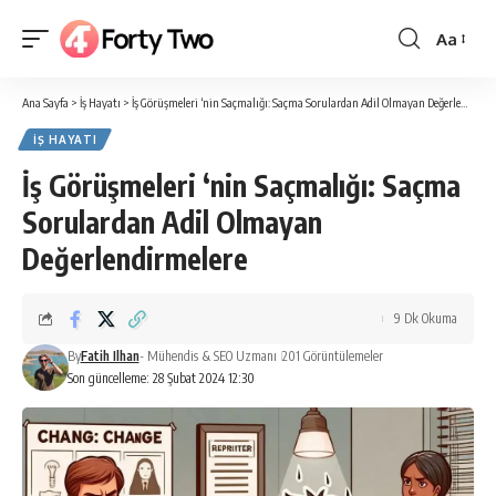
Aa
Yazı
Tipi
Ana Sayfa
>
İş Hayatı
>
İş Görüşmeleri ‘nin Saçmalığı: Saçma Sorulardan Adil Olmayan Değerlendirmelere
Boyutlan
İŞ HAYATI
İş Görüşmeleri ‘nin Saçmalığı: Saçma
Sorulardan Adil Olmayan
Değerlendirmelere
9 Dk Okuma
By
Fatih Ilhan
- Mühendis & SEO Uzmanı
201 Görüntülemeler
Son güncelleme: 28 Şubat 2024 12:30