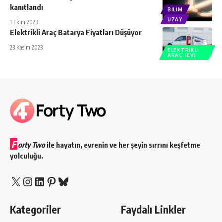
kanıtlandı
BILIM
UZAY
1 Ekim 2023
Elektrikli Araç Batarya Fiyatları Düşüyor
23 Kasım 2023
ELEKTRIKLI
ARAÇ (EV)
F
orty Two
ile hayatın, evrenin ve her şeyin sırrını keşfetme
yolculuğu.
X
Instagram
LinkedIn
Pinterest
Bluesky
Kategoriler
Faydalı Linkler