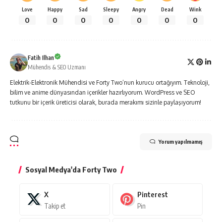
Love
Happy
Sad
Sleepy
Angry
Dead
Wink
0
0
0
0
0
0
0
Fatih Ilhan
Mühendis & SEO Uzmanı
Elektrik-Elektronik Mühendisi ve Forty Two’nun kurucu ortağıyım. Teknoloji,
bilim ve anime dünyasından içerikler hazırlıyorum. WordPress ve SEO
tutkunu bir içerik üreticisi olarak, burada merakımı sizinle paylaşıyorum!
Yorum yapılmamış
Sosyal Medya'da Forty Two
X
Pinterest
Takip et
Pin