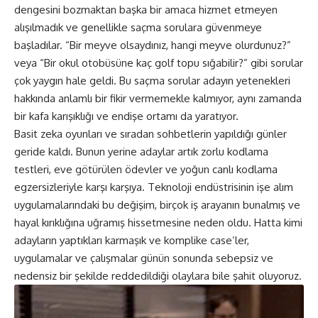
dengesini bozmaktan başka bir amaca hizmet etmeyen
alışılmadık ve genellikle saçma sorulara güvenmeye
başladılar. “Bir meyve olsaydınız, hangi meyve olurdunuz?”
veya “Bir okul otobüsüne kaç golf topu sığabilir?” gibi sorular
çok yaygın hale geldi. Bu saçma sorular adayın yetenekleri
hakkında anlamlı bir fikir vermemekle kalmıyor, aynı zamanda
bir kafa karışıklığı ve endişe ortamı da yaratıyor.
Basit zeka oyunları ve sıradan sohbetlerin yapıldığı günler
geride kaldı. Bunun yerine adaylar artık zorlu kodlama
testleri, eve götürülen ödevler ve yoğun canlı kodlama
egzersizleriyle karşı karşıya. Teknoloji endüstrisinin işe alım
uygulamalarındaki bu değişim, birçok iş arayanın bunalmış ve
hayal kırıklığına uğramış hissetmesine neden oldu. Hatta kimi
adayların yaptıkları karmaşık ve komplike case’ler,
uygulamalar ve çalışmalar günün sonunda sebepsiz ve
nedensiz bir şekilde reddedildiği olaylara bile şahit oluyoruz.