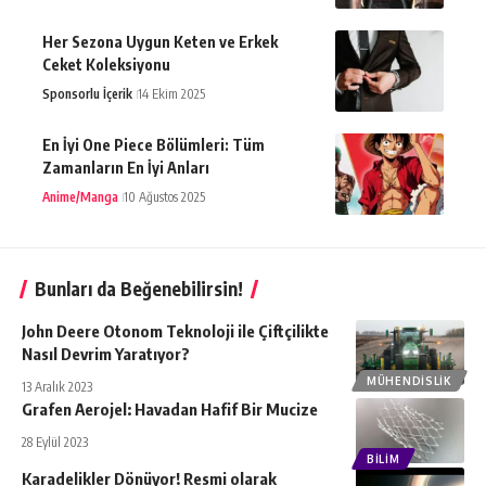
Her Sezona Uygun Keten ve Erkek
Ceket Koleksiyonu
Sponsorlu İçerik
14 Ekim 2025
En İyi One Piece Bölümleri: Tüm
Zamanların En İyi Anları
Anime/Manga
10 Ağustos 2025
Bunları da Beğenebilirsin!
John Deere Otonom Teknoloji ile Çiftçilikte
Nasıl Devrim Yaratıyor?
MÜHENDISLIK
13 Aralık 2023
Grafen Aerojel: Havadan Hafif Bir Mucize
28 Eylül 2023
BILIM
Karadelikler Dönüyor! Resmi olarak