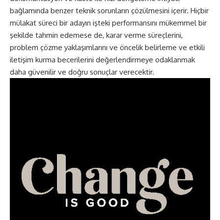
bağlamında benzer teknik sorunların çözülmesini içerir. Hiçbir
mülakat süreci bir adayın işteki performansını mükemmel bir
şekilde tahmin edemese de, karar verme süreçlerini,
problem çözme yaklaşımlarını ve öncelik belirleme ve etkili
iletişim kurma becerilerini değerlendirmeye odaklanmak
daha güvenilir ve doğru sonuçlar verecektir.