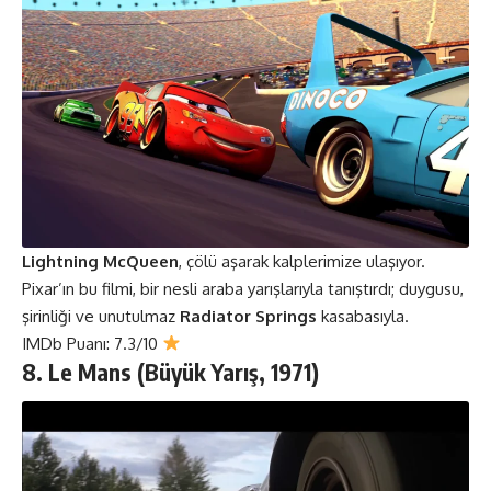
Lightning McQueen
, çölü aşarak kalplerimize ulaşıyor.
Pixar’ın bu filmi, bir nesli araba yarışlarıyla tanıştırdı; duygusu,
şirinliği ve unutulmaz
Radiator Springs
kasabasıyla.
IMDb Puanı: 7.3/10
8. Le Mans (Büyük Yarış, 1971)