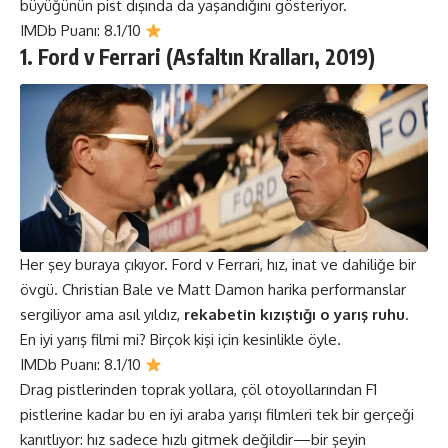
büyüğünün pist dışında da yaşandığını gösteriyor.
IMDb Puanı: 8.1/10
1. Ford v Ferrari (Asfaltın Kralları
,
2019)
Her şey buraya çıkıyor. Ford v Ferrari, hız, inat ve dahiliğe bir
övgü. Christian Bale ve Matt Damon harika performanslar
sergiliyor ama asıl yıldız,
rekabetin kızıştığı o yarış ruhu
.
En iyi yarış filmi mi?
Birçok kişi için kesinlikle öyle.
IMDb Puanı: 8.1/10
Drag pistlerinden toprak yollara, çöl otoyollarından F1
pistlerine kadar bu en iyi araba yarışı filmleri tek bir gerçeği
kanıtlıyor: hız sadece hızlı gitmek değildir—bir şeyin