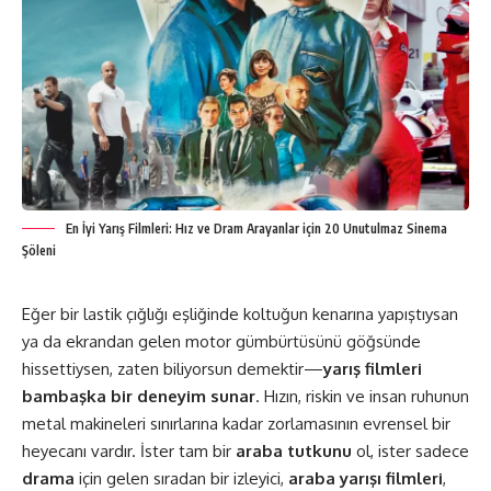
En İyi Yarış Filmleri: Hız ve Dram Arayanlar için 20 Unutulmaz Sinema
Şöleni
Eğer bir lastik çığlığı eşliğinde koltuğun kenarına yapıştıysan
ya da ekrandan gelen motor gümbürtüsünü göğsünde
hissettiysen, zaten biliyorsun demektir—
yarış filmleri
bambaşka bir deneyim sunar
. Hızın, riskin ve insan ruhunun
metal makineleri sınırlarına kadar zorlamasının evrensel bir
heyecanı vardır. İster tam bir
araba tutkunu
ol, ister sadece
drama
için gelen sıradan bir izleyici,
araba yarışı filmleri
,