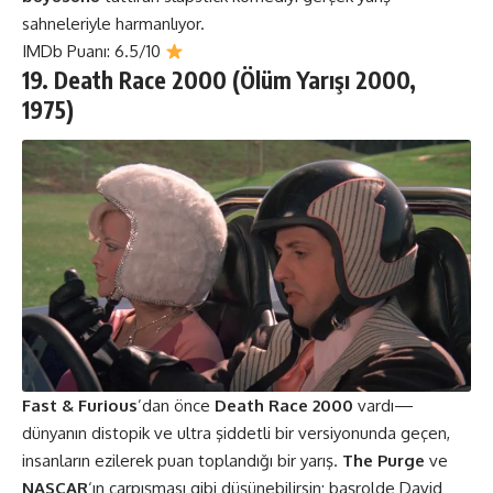
sahneleriyle harmanlıyor.
IMDb Puanı: 6.5/10
19. Death Race 2000 (Ölüm Yarışı
2000,
1975)
Fast & Furious
’dan önce
Death Race 2000
vardı—
dünyanın distopik ve ultra şiddetli bir versiyonunda geçen,
insanların ezilerek puan toplandığı bir yarış.
The Purge
ve
NASCAR
‘ın çarpışması gibi düşünebilirsin; başrolde David