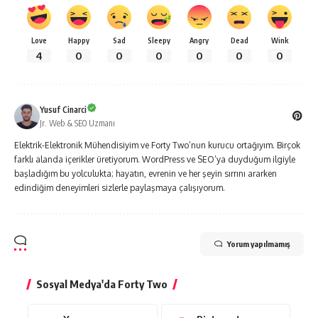
Love
Happy
Sad
Sleepy
Angry
Dead
Wink
4
0
0
0
0
0
0
Yusuf Cinarci
Jr. Web & SEO Uzmanı
Elektrik-Elektronik Mühendisiyim ve Forty Two’nun kurucu ortağıyım. Birçok
farklı alanda içerikler üretiyorum. WordPress ve SEO’ya duyduğum ilgiyle
başladığım bu yolculukta; hayatın, evrenin ve her şeyin sırrını ararken
edindiğim deneyimleri sizlerle paylaşmaya çalışıyorum.
Yorum yapılmamış
Sosyal Medya'da Forty Two