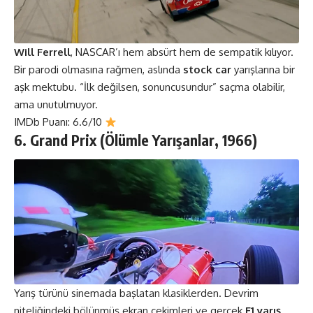
Will Ferrell
, NASCAR’ı hem absürt hem de sempatik kılıyor.
Bir parodi olmasına rağmen, aslında
stock car
yarışlarına bir
aşk mektubu. “İlk değilsen, sonuncusundur” saçma olabilir,
ama unutulmuyor.
IMDb Puanı: 6.6/10
6. Grand Prix (Ölümle Yarışanlar, 1966)
Yarış türünü sinemada başlatan klasiklerden. Devrim
niteliğindeki bölünmüş ekran çekimleri ve gerçek
F1 yarış