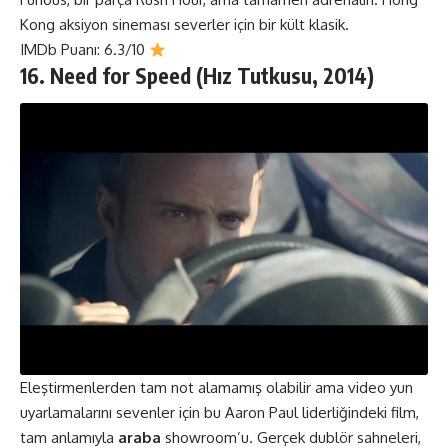
Kong aksiyon sineması severler için bir kült klasik.
IMDb Puanı: 6.3/10
16. Need for Speed (Hız Tutkusu
,
2014)
Eleştirmenlerden tam not alamamış olabilir ama video yun
uyarlamalarını sevenler için bu Aaron Paul liderliğindeki film,
tam anlamıyla
araba
showroom’u. Gerçek dublör sahneleri,