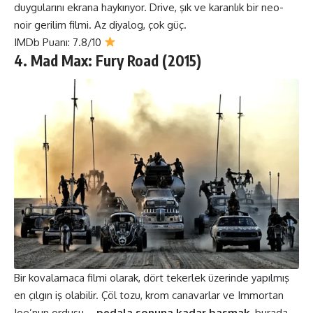
duygularını ekrana haykırıyor. Drive, şık ve karanlık bir neo-
noir gerilim filmi. Az diyalog, çok güç.
IMDb Puanı: 7.8/10
4. Mad Max: Fury Road (2015)
Bir kovalamaca filmi olarak, dört tekerlek üzerinde yapılmış
en çılgın iş olabilir. Çöl tozu, krom canavarlar ve Immortan
Joe’nun ordusu—
pedala sonuna kadar basmak
, burada