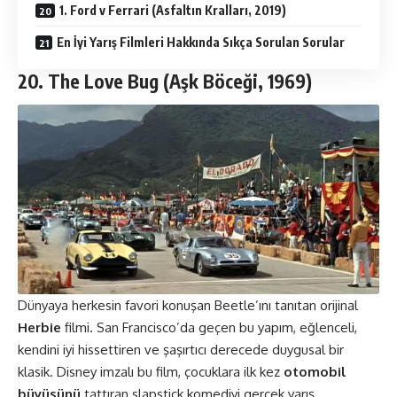
1. Ford v Ferrari (Asfaltın Kralları, 2019)
En İyi Yarış Filmleri Hakkında Sıkça Sorulan Sorular
20. The Love Bug (Aşk Böceği
,
1969)
Dünyaya herkesin favori konuşan Beetle’ını tanıtan orijinal
Herbie
filmi. San Francisco’da geçen bu yapım, eğlenceli,
kendini iyi hissettiren ve şaşırtıcı derecede duygusal bir
klasik. Disney imzalı bu film, çocuklara ilk kez
otomobil
büyüsünü
tattıran slapstick komediyi gerçek yarış