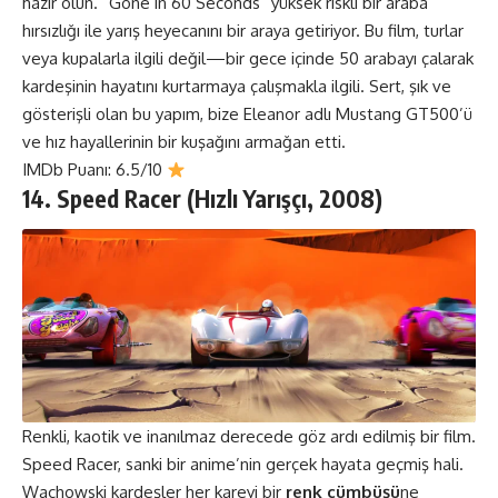
hazır olun. “Gone in 60 Seconds” yüksek riskli bir araba
hırsızlığı ile yarış heyecanını bir araya getiriyor. Bu film, turlar
veya kupalarla ilgili değil—bir gece içinde 50 arabayı çalarak
kardeşinin hayatını kurtarmaya çalışmakla ilgili. Sert, şık ve
gösterişli olan bu yapım, bize Eleanor adlı Mustang GT500’ü
ve hız hayallerinin bir kuşağını armağan etti.
IMDb Puanı: 6.5/10
14. Speed Racer (Hızlı Yarışçı, 2008)
Renkli, kaotik ve inanılmaz derecede göz ardı edilmiş bir film.
Speed Racer, sanki bir anime’nin gerçek hayata geçmiş hali.
Wachowski kardeşler her kareyi bir
renk cümbüşü
ne