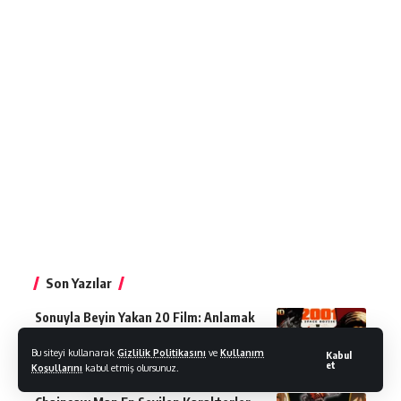
Son Yazılar
Sonuyla Beyin Yakan 20 Film: Anlamak
İçin Tekrar İzlemeniz Gerekebilir
Bu siteyi kullanarak
Gizlilik Politikasını
ve
Kullanım
Kabul
Film
2 Aralık 2025
et
Koşullarını
kabul etmiş olursunuz.