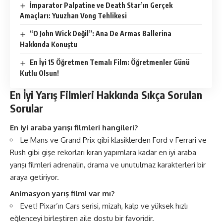
İmparator Palpatine ve Death Star’ın Gerçek
Amaçları: Yuuzhan Vong Tehlikesi
“O John Wick Değil”: Ana De Armas Ballerina
Hakkında Konuştu
En İyi 15 Öğretmen Temalı Film: Öğretmenler Günü
Kutlu Olsun!
En İyi Yarış Filmleri Hakkında
Sıkça Sorulan
Sorular
En iyi araba yarışı filmleri hangileri?
Le Mans ve Grand Prix gibi klasiklerden Ford v Ferrari ve
Rush gibi gişe rekorları kıran yapımlara kadar en iyi araba
yarışı filmleri adrenalin, drama ve unutulmaz karakterleri bir
araya getiriyor.
Animasyon yarış filmi var mı?
Evet! Pixar’ın Cars serisi, mizah, kalp ve yüksek hızlı
eğlenceyi birleştiren aile dostu bir favoridir.