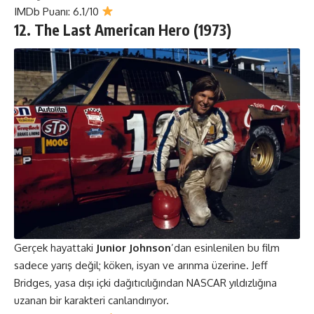
IMDb Puanı: 6.1/10
12. The Last American Hero (1973)
Gerçek hayattaki
Junior Johnson
’dan esinlenilen bu film
sadece yarış değil; köken, isyan ve arınma üzerine. Jeff
Bridges, yasa dışı içki dağıtıcılığından NASCAR yıldızlığına
uzanan bir karakteri canlandırıyor.