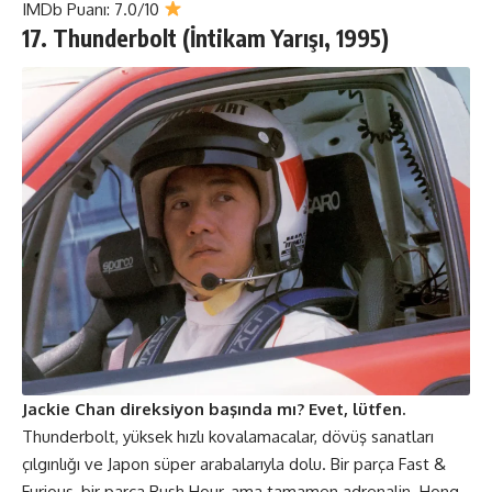
IMDb Puanı: 7.0/10
17. Thunderbolt (İntikam Yarışı
,
1995)
Jackie Chan direksiyon başında mı? Evet, lütfen.
Thunderbolt, yüksek hızlı kovalamacalar, dövüş sanatları
çılgınlığı ve Japon süper arabalarıyla dolu. Bir parça Fast &
Furious, bir parça Rush Hour, ama tamamen adrenalin. Hong