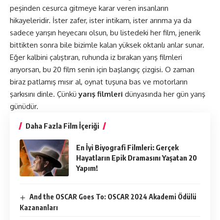
peşinden cesurca gitmeye karar veren insanların
hikayeleridir. İster zafer, ister intikam, ister arınma ya da
sadece yarışın heyecanı olsun, bu listedeki her film, jenerik
bittikten sonra bile bizimle kalan yüksek oktanlı anlar sunar.
Eğer kalbini çalıştıran, ruhunda iz bırakan yarış
filmleri
arıyorsan, bu 20 film senin için başlangıç çizgisi. O zaman
biraz patlamış mısır al, oynat tuşuna bas ve motorların
şarkısını dinle. Çünkü
yarış filmleri
dünyasında her gün yarış
günüdür.
Daha Fazla Film İçeriği
En İyi Biyografi Filmleri: Gerçek
Hayatların Epik Dramasını Yaşatan 20
Yapım!
And the OSCAR Goes To: OSCAR 2024 Akademi Ödülü
Kazananları