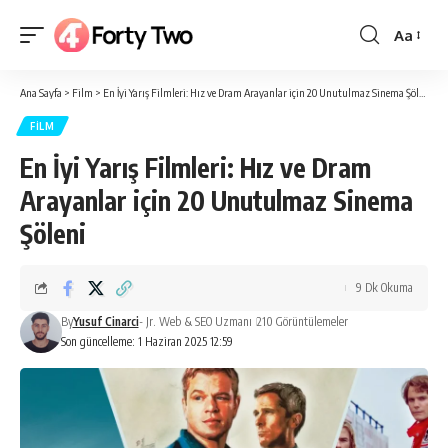
Aa
Yazı
Tipi
Ana Sayfa
>
Film
>
En İyi Yarış Filmleri: Hız ve Dram Arayanlar için 20 Unutulmaz Sinema Şöleni
Boyutlan
FILM
En İyi Yarış Filmleri: Hız ve Dram
Arayanlar için 20 Unutulmaz Sinema
Şöleni
9 Dk Okuma
By
Yusuf Cinarci
- Jr. Web & SEO Uzmanı
210 Görüntülemeler
Son güncelleme: 1 Haziran 2025 12:59