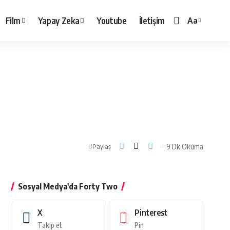
Film
Yapay Zeka
Youtube
İletişim
Aa
Yazı
Tipi
Boyutlandırı
9 Dk Okuma
Paylaş
Sosyal Medya'da Forty Two
X
Pinterest
Takip et
Pin