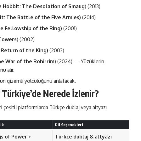
 Hobbit: The Desolation of Smaug
) (2013)
t: The Battle of the Five Armies)
(2014)
e Fellowship of the Ring)
(2001)
Towers
) (2002)
Return of the King)
(2003)
e War of the Rohirrim
) (2024) — Yüzüklerin
u alır.
n gizemli yolculuğunu anlatacak​.
i Türkiye’de Nerede İzlenir?
eri çeşitli platformlarda Türkçe dublaj veya altyazı
ik
Dil Seçenekleri
gs of Power
+
Türkçe dublaj & altyazı