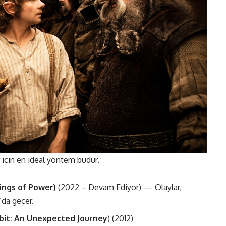
r için en ideal yöntem budur.
ings of Power)
(2022 – Devam Ediyor) — Olaylar,
’da geçer.
bit: An Unexpected Journey
) (2012)