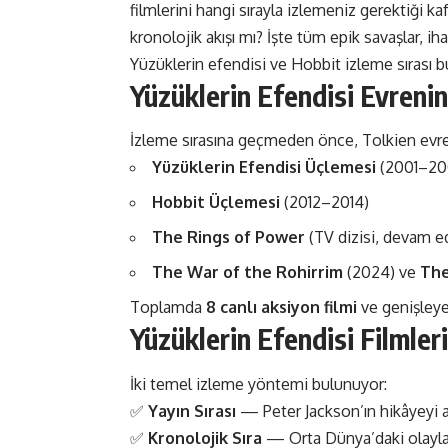
filmlerini hangi sırayla izlemeniz gerektiği kafa 
kronolojik akışı mı? İşte tüm epik savaşlar, 
Yüzüklerin efendisi ve Hobbit izleme sırası b
Yüzüklerin Efendisi Evreni
İzleme sırasına geçmeden önce, Tolkien evren
Yüzüklerin Efendisi Üçlemesi
(2001–20
Hobbit Üçlemesi
(2012–2014)
The Rings of Power
(TV dizisi, devam e
The War of the Rohirrim
(2024) ve
The
Toplamda
8 canlı aksiyon filmi
ve genişleye
Yüzüklerin Efendisi Filmleri
İki temel izleme yöntemi bulunuyor:
✅
Yayın Sırası
— Peter Jackson’ın hikâyeyi a
✅
Kronolojik Sıra
— Orta Dünya’daki olayların