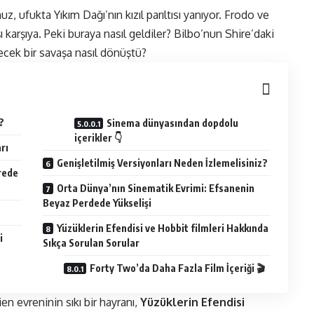
, ufukta Yıkım Dağı’nın kızıl parıltısı yanıyor. Frodo ve
 karşıya. Peki buraya nasıl geldiler? Bilbo’nun Shire’daki
yecek bir savaşa nasıl dönüştü?
?
Sinema dünyasından dopdolu
içerikler 👇
rı
Genişletilmiş Versiyonları Neden İzlemelisiniz?
rede
Orta Dünya’nın Sinematik Evrimi: Efsanenin
Beyaz Perdede Yükselişi
Yüzüklerin Efendisi ve Hobbit filmleri Hakkında
i
Sıkça Sorulan Sorular
Forty Two’da Daha Fazla Film İçeriği 🎬
ien evreninin sıkı bir hayranı,
Yüzüklerin Efendisi