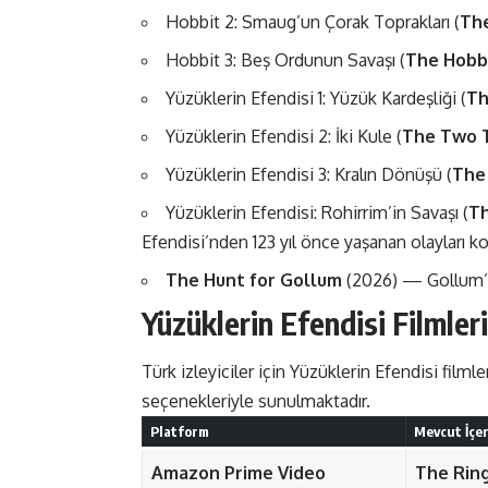
Hobbit 2: Smaug’un Çorak Toprakları (
The
Hobbit 3: Beş Ordunun Savaşı (
The Hobbi
Yüzüklerin Efendisi 1: Yüzük Kardeşliği (
Th
Yüzüklerin Efendisi 2: İki Kule (
The Two 
Yüzüklerin Efendisi 3: Kralın Dönüşü (
The 
Yüzüklerin Efendisi: Rohirrim’in Savaşı (
Th
Efendisi’nden 123 yıl önce yaşanan olayları kon
The Hunt for Gollum
(2026) — Gollum’u
Yüzüklerin Efendisi Filmler
Türk izleyiciler için Yüzüklerin Efendisi filml
seçenekleriyle sunulmaktadır.
Platform
Mevcut İçer
Amazon Prime Video
The Rin