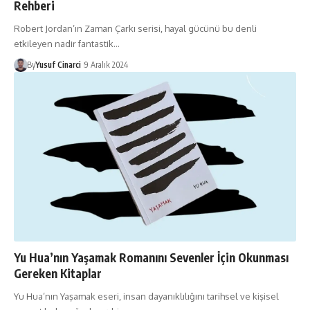
Rehberi
Robert Jordan’ın Zaman Çarkı serisi, hayal gücünü bu denli
etkileyen nadir fantastik…
By
Yusuf Cinarci
9 Aralık 2024
Yu Hua’nın Yaşamak Romanını Sevenler İçin Okunması
Gereken Kitaplar
Yu Hua’nın Yaşamak eseri, insan dayanıklılığını tarihsel ve kişisel