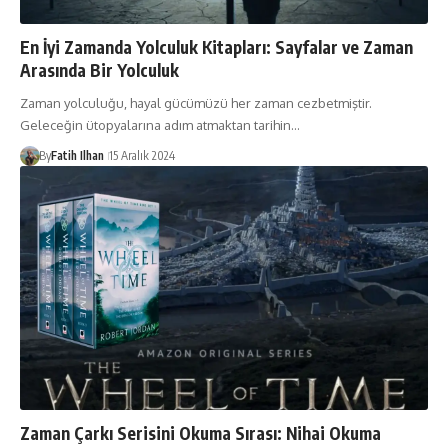
En İyi Zamanda Yolculuk Kitapları: Sayfalar ve Zaman
Arasında Bir Yolculuk
Zaman yolculuğu, hayal gücümüzü her zaman cezbetmiştir.
Geleceğin ütopyalarına adım atmaktan tarihin…
By
Fatih Ilhan
15 Aralık 2024
Zaman Çarkı Serisini Okuma Sırası: Nihai Okuma