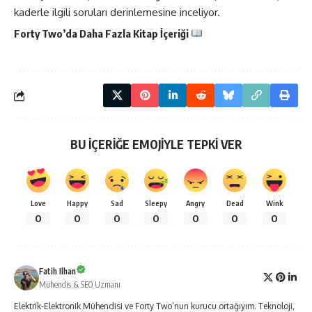
kaderle ilgili soruları derinlemesine inceliyor.
Forty Two’da Daha Fazla
Kitap
İçeriği
BU İÇERİĞE EMOJİYLE TEPKİ VER
Love
Happy
Sad
Sleepy
Angry
Dead
Wink
0
0
0
0
0
0
0
Fatih Ilhan
Mühendis & SEO Uzmanı
Elektrik-Elektronik Mühendisi ve Forty Two’nun kurucu ortağıyım. Teknoloji,