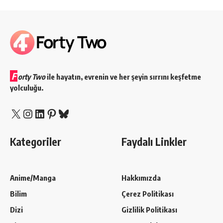
F
orty Two
ile hayatın, evrenin ve her şeyin sırrını keşfetme
yolculuğu.
X
Instagram
LinkedIn
Pinterest
Bluesky
Kategoriler
Faydalı Linkler
Anime/Manga
Hakkımızda
Bilim
Çerez Politikası
Dizi
Gizlilik Politikası