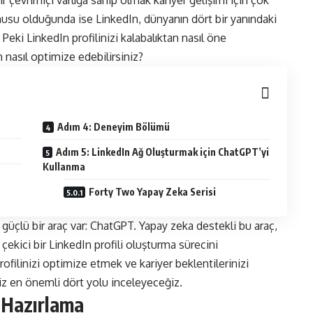
 çevrimiçi varlığa sahip olmak kariyer gelişimi için çok
usu olduğunda ise LinkedIn, dünyanın dört bir yanındaki
eki LinkedIn profilinizi kalabalıktan nasıl öne
n nasıl optimize edebilirsiniz?
Adım 4: Deneyim Bölümü
Adım 5: LinkedIn Ağ Oluşturmak için ChatGPT’yi
Kullanma
Forty Two Yapay Zeka Serisi
güçlü bir araç var: ChatGPT. Yapay zeka destekli bu araç,
i çekici bir LinkedIn profili oluşturma sürecini
profilinizi optimize etmek ve kariyer beklentilerinizi
iz en önemli dört yolu inceleyeceğiz.
i Hazırlama