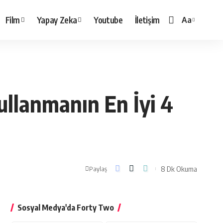
Film
Yapay Zeka
Youtube
İletişim
Aa
Yazı
Tipi
Boyutlandırı
ullanmanın En İyi 4
8 Dk Okuma
Paylaş
Sosyal Medya'da Forty Two