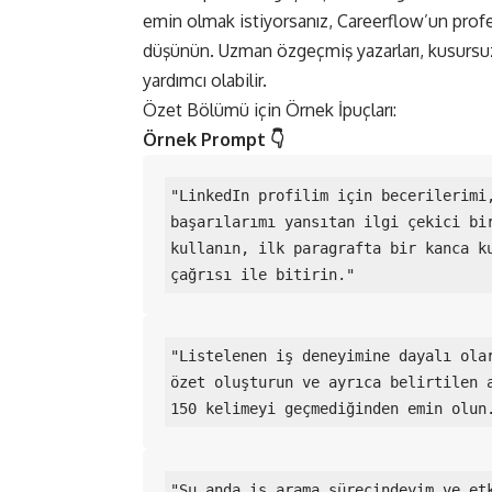
emin olmak istiyorsanız, Careerflow’un pro
düşünün. Uzman özgeçmiş yazarları, kusursuz 
yardımcı olabilir.
Özet Bölümü için Örnek İpuçları:
Örnek Prompt 👇
"LinkedIn profilim için becerilerimi,
başarılarımı yansıtan ilgi çekici bir
kullanın, ilk paragrafta bir kanca ku
çağrısı ile bitirin."
"Listelenen iş deneyimine dayalı olar
özet oluşturun ve ayrıca belirtilen a
150 kelimeyi geçmediğinden emin olun
"Şu anda iş arama sürecindeyim ve etk