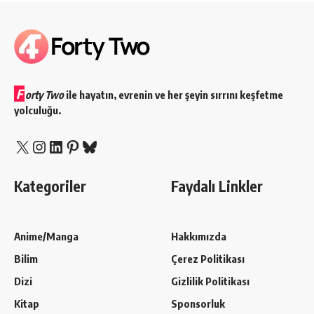
F
orty Two
ile hayatın, evrenin ve her şeyin sırrını keşfetme
yolculuğu.
X
Instagram
LinkedIn
Pinterest
Bluesky
Kategoriler
Faydalı Linkler
Anime/Manga
Hakkımızda
Bilim
Çerez Politikası
Dizi
Gizlilik Politikası
Kitap
Sponsorluk