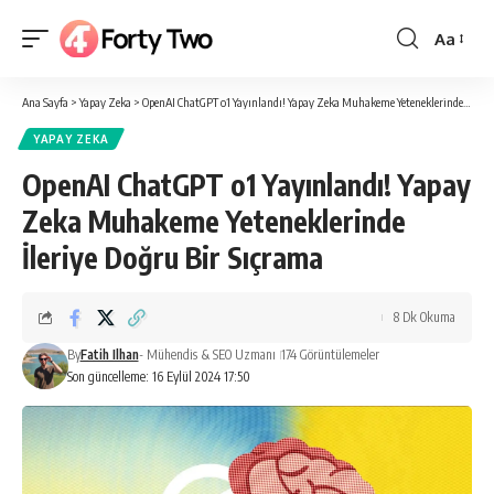
Aa
Yazı
Tipi
Ana Sayfa
>
Yapay Zeka
>
OpenAI ChatGPT o1 Yayınlandı! Yapay Zeka Muhakeme Yeteneklerinde İleriye Doğru Bir Sıçrama
Boyutlan
YAPAY ZEKA
OpenAI ChatGPT o1 Yayınlandı! Yapay
Zeka Muhakeme Yeteneklerinde
İleriye Doğru Bir Sıçrama
8 Dk Okuma
By
Fatih Ilhan
- Mühendis & SEO Uzmanı
174 Görüntülemeler
Son güncelleme: 16 Eylül 2024 17:50