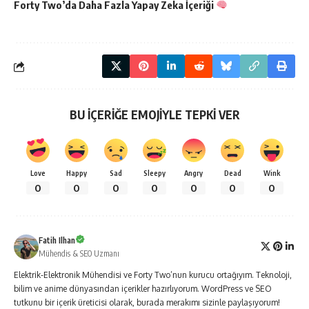
Forty Two’da Daha Fazla
Yapay Zeka
İçeriği
BU İÇERİĞE EMOJİYLE TEPKİ VER
Love
Happy
Sad
Sleepy
Angry
Dead
Wink
0
0
0
0
0
0
0
Fatih Ilhan
Mühendis & SEO Uzmanı
Elektrik-Elektronik Mühendisi ve Forty Two’nun kurucu ortağıyım. Teknoloji,
bilim ve anime dünyasından içerikler hazırlıyorum. WordPress ve SEO
tutkunu bir içerik üreticisi olarak, burada merakımı sizinle paylaşıyorum!