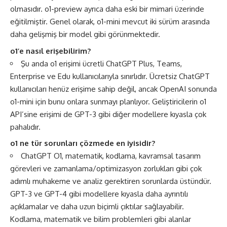
olmasıdır. o1-preview ayrıca daha eski bir mimari üzerinde
eğitilmiştir. Genel olarak, o1-mini mevcut iki sürüm arasında
daha gelişmiş bir model gibi görünmektedir.
o1’e nasıl erişebilirim?
Şu anda o1 erişimi ücretli ChatGPT Plus, Teams,
Enterprise ve Edu kullanıcılarıyla sınırlıdır. Ücretsiz ChatGPT
kullanıcıları henüz erişime sahip değil, ancak OpenAI sonunda
o1-mini için bunu onlara sunmayı planlıyor. Geliştiricilerin o1
API’sine erişimi de GPT-3 gibi diğer modellere kıyasla çok
pahalıdır.
o1 ne tür sorunları çözmede en iyisidir?
ChatGPT O1, matematik, kodlama, kavramsal tasarım
görevleri ve zamanlama/optimizasyon zorlukları gibi çok
adımlı muhakeme ve analiz gerektiren sorunlarda üstündür.
GPT-3 ve GPT-4 gibi modellere kıyasla daha ayrıntılı
açıklamalar ve daha uzun biçimli çıktılar sağlayabilir.
Kodlama, matematik ve bilim problemleri gibi alanlar