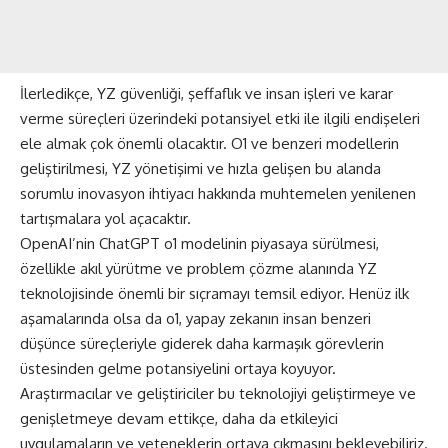
İlerledikçe, YZ güvenliği, şeffaflık ve insan işleri ve karar
verme süreçleri üzerindeki potansiyel etki ile ilgili endişeleri
ele almak çok önemli olacaktır. O1 ve benzeri modellerin
geliştirilmesi, YZ yönetişimi ve hızla gelişen bu alanda
sorumlu inovasyon ihtiyacı hakkında muhtemelen yenilenen
tartışmalara yol açacaktır.
OpenAI’nin ChatGPT o1 modelinin piyasaya sürülmesi,
özellikle akıl yürütme ve problem çözme alanında YZ
teknolojisinde önemli bir sıçramayı temsil ediyor. Henüz ilk
aşamalarında olsa da o1, yapay zekanın insan benzeri
düşünce süreçleriyle giderek daha karmaşık görevlerin
üstesinden gelme potansiyelini ortaya koyuyor.
Araştırmacılar ve geliştiriciler bu teknolojiyi geliştirmeye ve
genişletmeye devam ettikçe, daha da etkileyici
uygulamaların ve yeteneklerin ortaya çıkmasını bekleyebiliriz.