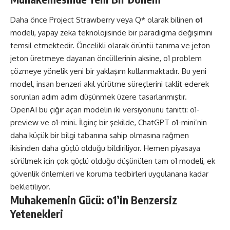
Daha önce Project Strawberry veya Q* olarak bilinen
o1
modeli, yapay zeka teknolojisinde bir paradigma değişimini
temsil etmektedir. Öncelikli olarak örüntü tanıma ve jeton
jeton üretmeye dayanan öncüllerinin aksine, o1 problem
çözmeye yönelik yeni bir yaklaşım kullanmaktadır. Bu yeni
model, insan benzeri akıl yürütme süreçlerini taklit ederek
sorunları adım adım düşünmek üzere tasarlanmıştır.
OpenAI bu çığır açan modelin iki versiyonunu tanıttı: o1-
preview ve o1-mini. İlginç bir şekilde, ChatGPT o1-mini’nin
daha küçük bir bilgi tabanına sahip olmasına rağmen
ikisinden daha güçlü olduğu bildiriliyor. Hemen piyasaya
sürülmek için çok güçlü olduğu düşünülen tam o1 modeli, ek
güvenlik önlemleri ve koruma tedbirleri uygulanana kadar
bekletiliyor.
Muhakemenin Gücü: o1’in Benzersiz
Yetenekleri