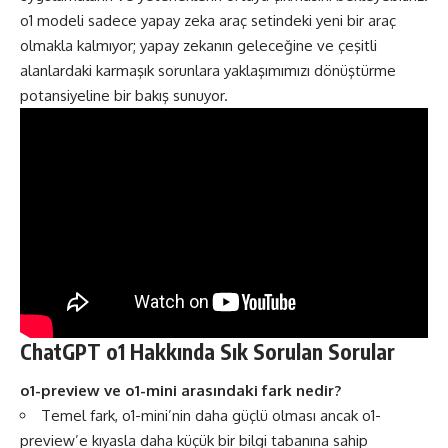
o1 modeli sadece yapay zeka araç setindeki yeni bir araç
olmakla kalmıyor; yapay zekanın geleceğine ve çeşitli
alanlardaki karmaşık sorunlara yaklaşımımızı dönüştürme
potansiyeline bir bakış sunuyor.
ChatGPT o1 Hakkında Sık Sorulan Sorular
o1-preview ve o1-mini arasındaki fark nedir?
Temel fark, o1-mini’nin daha güçlü olması ancak o1-
preview’e kıyasla daha küçük bir bilgi tabanına sahip